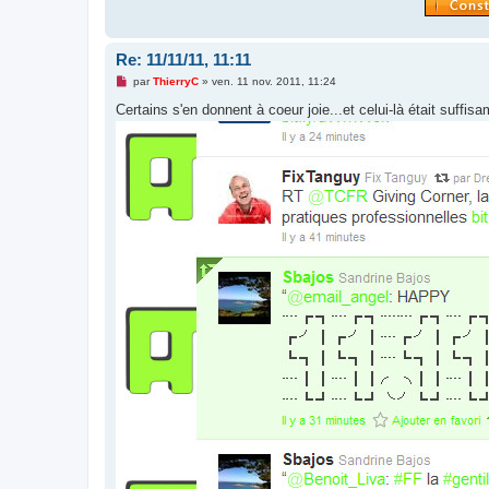
Re: 11/11/11, 11:11
M
par
ThierryC
»
ven. 11 nov. 2011, 11:24
e
s
Certains s'en donnent à coeur joie...et celui-là était suffis
s
a
g
e
n
o
n
l
u