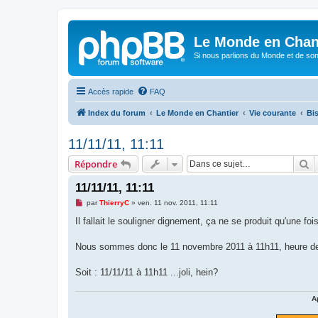
Le Monde en Chan
Si nous parlions du Monde et de son
Accès rapide
FAQ
Index du forum
Le Monde en Chantier
Vie courante
Bis
11/11/11, 11:11
R
Répondre
11/11/11, 11:11
M
par
ThierryC
»
ven. 11 nov. 2011, 11:11
e
s
Il fallait le souligner dignement, ça ne se produit qu'une f
s
a
g
Nous sommes donc le 11 novembre 2011 à 11h11, heure de
e
n
o
Soit : 11/11/11 à 11h11 ...joli, hein?
n
l
u
A