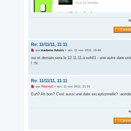
A
Re: 11/11/11, 11:11
M
par
madame Adonis
»
ven. 11 nov. 2011, 18:46
e
s
oui et demain sera le 12.11.11.à ooh01 - une autre date u
s
! :hi:
a
g
e
n
o
Re: 11/11/11, 11:11
n
l
M
par
ThierryC
»
ven. 11 nov. 2011, 21:51
u
e
s
Euh? Ah bon? C'est aussi une date exceptionnelle? :wonderi
s
a
g
e
n
A
o
n
l
u