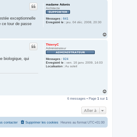
u
madame Adonis
t
Architecte
stée exceptionnelle
Messages :
641
Enregistré le :
jeu. 04 déc. 2008, 20:30
e ce tour de passe
H
a
u
ThierryC
t
Administrateur
e biologique, qui
Messages :
924
Enregistré le :
ven. 16 janv. 2009, 14:03
Localisation :
Au soleil
H
a
6 messages • Page
1
sur
1
u
t
Aller à
s contacter
Supprimer les cookies
Heures au format
UTC+01:00