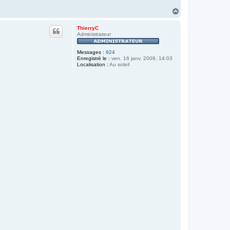
H
a
u
ThierryC
t
Administrateur
Messages :
924
Enregistré le :
ven. 16 janv. 2009, 14:03
Localisation :
Au soleil