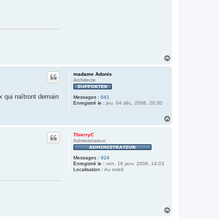
H
a
u
madame Adonis
t
Architecte
 qui naîtront demain
Messages :
641
Enregistré le :
jeu. 04 déc. 2008, 20:30
H
a
u
ThierryC
t
Administrateur
Messages :
924
Enregistré le :
ven. 16 janv. 2009, 14:03
Localisation :
Au soleil
H
a