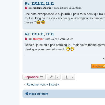
Re: 11/11/11, 11:11
M
par
madame Adonis
»
sam. 12 nov. 2011, 06:11
e
s
une date exceptionnelle aujourd'hui pour tous ceux qui n'au
s
tout au long de ma vie - encore que je songe à la changer 
a
g
passe ?
e
n
o
n
Re: 11/11/11, 11:11
l
M
u
par
ThierryC
»
sam. 12 nov. 2011, 08:37
e
s
Désolé, je ne suis pas astrologue...mais votre thème astral
s
n'est que purement informatif.
a
g
e
n
A
o
n
l
u
Répondre
Retourner vers « Bistrot »
Index du forum