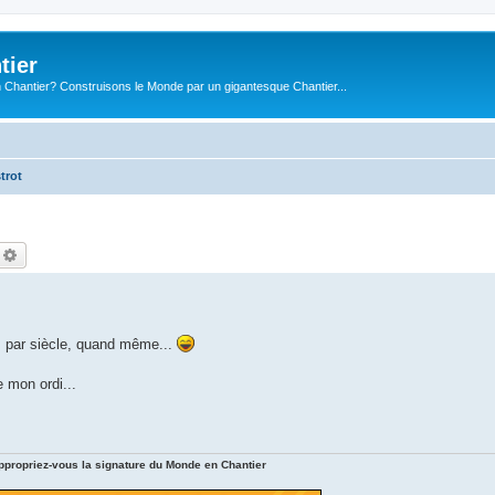
tier
 Chantier? Construisons le Monde par un gigantesque Chantier...
trot
echercher
Recherche avancée
ois par siècle, quand même...
 mon ordi...
ppropriez-vous la signature du Monde en Chantier