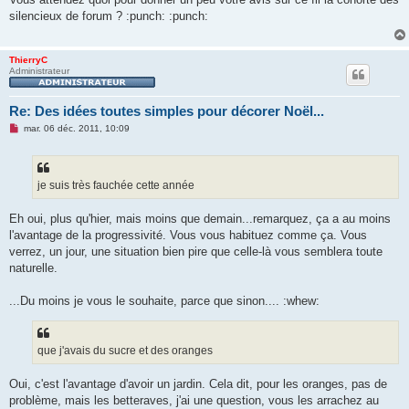
s
silencieux de forum ? :punch: :punch:
a
g
e
n
ThierryC
o
Administrateur
n
l
u
Re: Des idées toutes simples pour décorer Noël...
M
mar. 06 déc. 2011, 10:09
e
s
s
a
g
je suis très fauchée cette année
e
n
o
Eh oui, plus qu'hier, mais moins que demain...remarquez, ça a au moins
n
l'avantage de la progressivité. Vous vous habituez comme ça. Vous
l
u
verrez, un jour, une situation bien pire que celle-là vous semblera toute
naturelle.
...Du moins je vous le souhaite, parce que sinon.... :whew:
que j'avais du sucre et des oranges
Oui, c'est l'avantage d'avoir un jardin. Cela dit, pour les oranges, pas de
problème, mais les betteraves, j'ai une question, vous les arrachez au