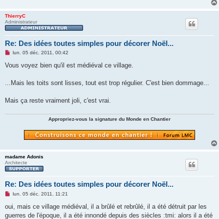
n
o
n
ThierryC
l
Administrateur
u
Re: Des idées toutes simples pour décorer Noël...
M
lun. 05 déc. 2011, 00:42
e
s
Vous voyez bien qu'il est médiéval ce village.
s
a
g
...Mais les toits sont lisses, tout est trop régulier. C'est bien dommage...
e
n
o
Mais ça reste vraiment joli, c'est vrai.
n
l
u
Appropriez-vous la signature du Monde en Chantier
madame Adonis
Architecte
Re: Des idées toutes simples pour décorer Noël...
M
lun. 05 déc. 2011, 11:21
e
s
oui, mais ce village médiéval, il a brûlé et rebrûlé, il a été détruit par les
s
guerres de l'époque, il a été innondé depuis des siècles :tmi: alors il a été
a