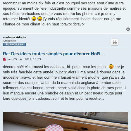
g
reconstruit au moins dix fois et c'est pourquoi ses toits sont d'une autre
e
époque, sûrement de l'ère industrielle comme ses maisons de maitres et
n
o
ses hôtels particuliers dont je vous mettrai les photos car je dois y
n
retourner bientôt
j'y vais régulièrement :heart: :heart: car ça me
l
u
change de mon climat ici en haut :bravo: :bravo:
madame Adonis
Architecte
Re: Des idées toutes simples pour décorer Noël...
M
lun. 05 déc. 2011, 14:53
e
s
décorer noël c'est aussi les cadeaux :hi: petits pour les miens
car je
s
suis très fauchée cette année :punch: alors il me reste à donner dans la
a
g
modestie :bravo: et hier comme il faisait vraiment moche, que j'avais du
e
sucre et des oranges j'ai fait de la marmalade anglaise à tomber raide
n
o
tellement elle est bonne :heart: :heart: voilà donc la photo de mes pots, il
n
leur manque encore une branche de sapin et un petit noeud rouge pour
l
u
faire quelques jolis cadeaux :sun: et le lien pour la recette...