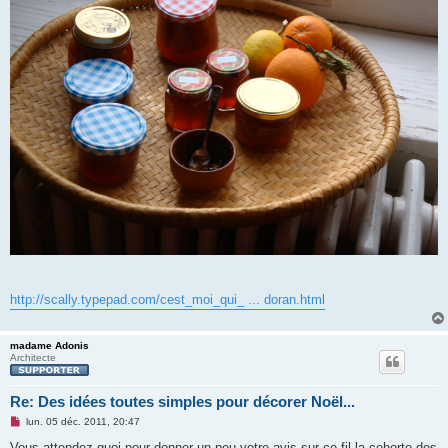
http://scally.typepad.com/cest_moi_qui_ ... doran.html
madame Adonis
Architecte
Re: Des idées toutes simples pour décorer Noël...
M
lun. 05 déc. 2011, 20:47
e
s
Vous attendez quoi pour donner un peu votre avis sur ce fil la cohorte des