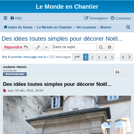
Le Monde en Chantier
FAQ
S’enregistrer
Connexion
R
Index du forum
Le Monde en Chantier
Vie courante
Bistrot
e
Des idées toutes simples pour décorer Noël...
c
Rechercher
Recherche 
Répondre
h
e
Page
1
sur
9
1
2
3
4
5
9
Voir le premier message non lu
• 212 messages
…
r
madame Adonis
c
Architecte
h
Des idées toutes simples pour décorer Noël...
e
M
sam. 03 déc. 2011, 20:04
r
e
s
s
a
g
e
n
o
n
l
u