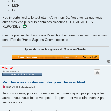
LOL
MDR
LOL
Peu importe l'ordre, le tout étant d'être inspirée. Vosu verrez que vous
aurez très vite plusieurs centaines d'abonnés...ET MEME DES
REPONSES!
C'est la preuve d'un bond dans l'évolution humaine, nous sommes entrés
dans l'ère de l'Homo Sapiens Onomatopiensis.
Appropriez-vous la signature du Monde en Chantier
ThierryC
Administrateur
Re: Des idées toutes simples pour décorer Noël...
M
mar. 06 déc. 2011, 10:14
e
s
Je vous signale, pour info, que vous ne communiquez pas plus que les
s
autres...vous vous faites vos petits fils perso...et vous n'intervenez pas
a
g
sur les autres.
e
n
o