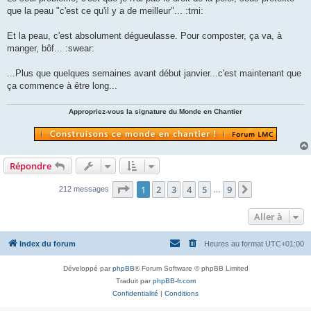
n
o
que la peau "c'est ce qu'il y a de meilleur"... :tmi:
n
l
u
Et la peau, c'est absolument dégueulasse. Pour composter, ça va, à
manger, bôf... :swear:
...Plus que quelques semaines avant début janvier...c'est maintenant que
ça commence à être long...
Appropriez-vous la signature du Monde en Chantier
Répondre
Page
1
sur
9
1
2
3
4
5
9
Suivante
212 messages
…
Aller à
Index du forum
Heures au format
UTC+01:00
Développé par
phpBB
® Forum Software © phpBB Limited
Traduit par
phpBB-fr.com
Confidentialité
|
Conditions