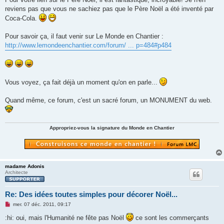
reviens pas que vous ne sachiez pas que le Père Noël a été inventé par
Coca-Cola.
Pour savoir ça, il faut venir sur Le Monde en Chantier :
http://www.lemondeenchantier.com/forum/ ... p=484#p484
Vous voyez, ça fait déjà un moment qu'on en parle...
Quand même, ce forum, c'est un sacré forum, un MONUMENT du web.
Appropriez-vous la signature du Monde en Chantier
madame Adonis
Architecte
Re: Des idées toutes simples pour décorer Noël...
M
mer. 07 déc. 2011, 09:17
e
s
:hi: oui, mais l'Humanité ne fête pas Noël
ce sont les commerçants
s