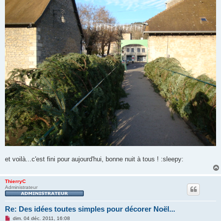
et voilà...c'est fini pour aujourd'hui, bonne nuit à tous ! :sleepy:
ThierryC
Administrateur
Re: Des idées toutes simples pour décorer Noël...
M
dim. 04 déc. 2011, 16:08