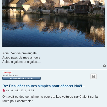
Adieu Venise provençale
Adieu pays de mes amours
Adieu cigalons et cigales....
ThierryC
Administrateur
Re: Des idées toutes simples pour décorer Noël...
M
dim. 04 déc. 2011, 17:05
e
s
On avait eu des compliments pour ça. Les voitures s'arrêtaient sur la
s
route pour contempler.
a
g