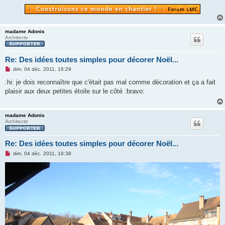
madame Adonis
Architecte
Re: Des idées toutes simples pour décorer Noël...
M
dim. 04 déc. 2011, 16:29
e
s
:hi: je dois reconnaître que c'était pas mal comme décoration et ça a fait
s
plaisir aux deux petites étoile sur le côté :bravo:
a
g
e
n
madame Adonis
o
Architecte
n
l
u
Re: Des idées toutes simples pour décorer Noël...
M
dim. 04 déc. 2011, 16:38
e
s
s
a
g
e
n
o
n
l
u