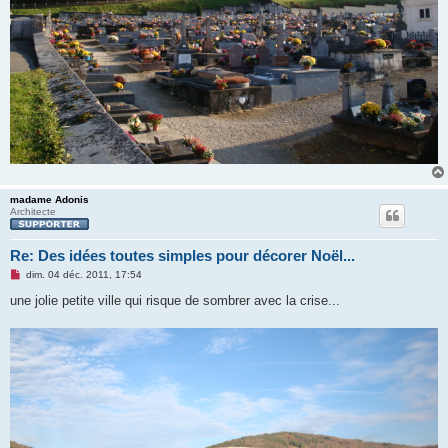
madame Adonis
Architecte
Re: Des idées toutes simples pour décorer Noël...
M
dim. 04 déc. 2011, 17:54
e
s
une jolie petite ville qui risque de sombrer avec la crise...
s
a
g
e
n
o
n
l
u