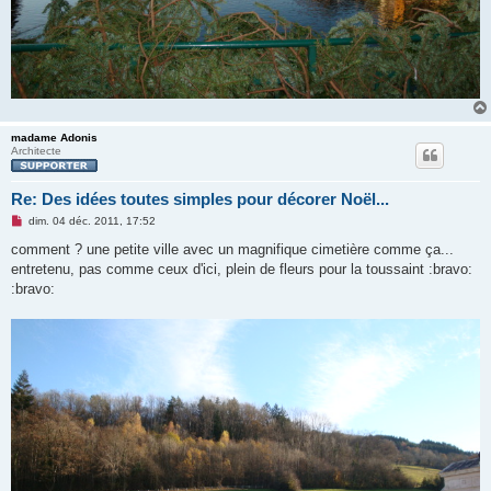
madame Adonis
Architecte
Re: Des idées toutes simples pour décorer Noël...
M
dim. 04 déc. 2011, 17:52
e
s
comment ? une petite ville avec un magnifique cimetière comme ça...
s
entretenu, pas comme ceux d'ici, plein de fleurs pour la toussaint :bravo:
a
g
:bravo:
e
n
o
n
l
u