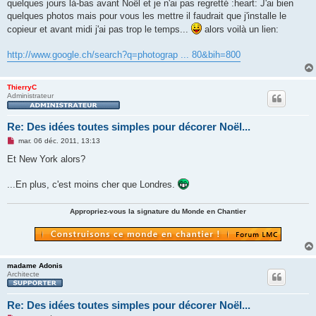
quelques jours là-bas avant Noël et je n'ai pas regretté :heart: J'ai bien
quelques photos mais pour vous les mettre il faudrait que j'installe le
copieur et avant midi j'ai pas trop le temps...
alors voilà un lien:
http://www.google.ch/search?q=photograp ... 80&bih=800
ThierryC
Administrateur
Re: Des idées toutes simples pour décorer Noël...
M
mar. 06 déc. 2011, 13:13
e
s
Et New York alors?
s
a
g
...En plus, c'est moins cher que Londres.
e
n
o
Appropriez-vous la signature du Monde en Chantier
n
l
u
madame Adonis
Architecte
Re: Des idées toutes simples pour décorer Noël...