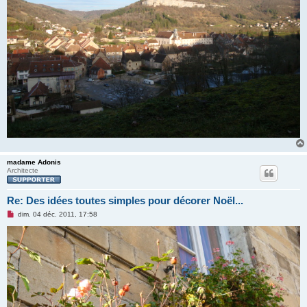
madame Adonis
Architecte
Re: Des idées toutes simples pour décorer Noël...
M
dim. 04 déc. 2011, 17:58
e
s
s
a
g
e
n
o
n
l
u