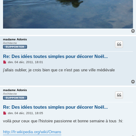
madame Adonis
Architecte
Re: Des idées toutes simples pour décorer Noël...
M
dim. 04 déc. 2011, 18:01
e
s
j'allais oublier, je crois bien que ce n'est pas une ville médiévale
s
a
g
e
n
madame Adonis
o
Architecte
n
l
u
Re: Des idées toutes simples pour décorer Noël...
M
dim. 04 déc. 2011, 18:05
e
s
voilà pour ceux que l'histoire passionne et bonne semaine à tous :hi:
s
a
g
http://fr.wikipedia.org/wiki/Ornans
e