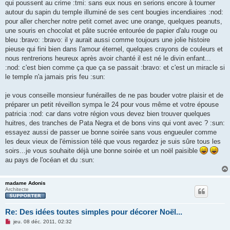
qui poussent au crime :tmi: sans eux nous en serions encore à tourner
a
g
autour du sapin du temple illuminé de ses cent bougies incendiaires :nod:
e
pour aller chercher notre petit cornet avec une orange, quelques peanuts,
n
o
une souris en chocolat et pâte sucrée entourée de papier d'alu rouge ou
n
bleu :bravo: :bravo: il y aurait aussi comme toujours une jolie histoire
l
u
pieuse qui fini bien dans l'amour éternel, quelques crayons de couleurs et
nous rentrerions heureux après avoir chanté il est né le divin enfant...
:nod: c'est bien comme ça que ça se passait :bravo: et c'est un miracle si
le temple n'a jamais pris feu :sun:
je vous conseille monsieur funérailles de ne pas bouder votre plaisir et de
préparer un petit réveillon sympa le 24 pour vous même et votre épouse
patricia :nod: car dans votre région vous devez bien trouver quelques
huitres, des tranches de Pata Negra et de bons vins qui vont avec ? :sun:
essayez aussi de passer ue bonne soirée sans vous engueuler comme
les deux vieux de l'émission télé que vous regardez je suis sûre tous les
soirs...je vous souhaite déjà une bonne soirée et un noël paisible
au pays de l'océan et du :sun:
madame Adonis
Architecte
Re: Des idées toutes simples pour décorer Noël...
M
jeu. 08 déc. 2011, 02:32
e