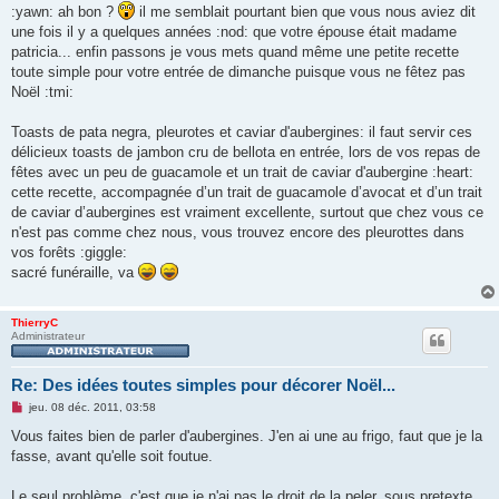
s
:yawn: ah bon ?
il me semblait pourtant bien que vous nous aviez dit
s
une fois il y a quelques années :nod: que votre épouse était madame
a
g
patricia... enfin passons je vous mets quand même une petite recette
e
toute simple pour votre entrée de dimanche puisque vous ne fêtez pas
n
o
Noël :tmi:
n
l
u
Toasts de pata negra, pleurotes et caviar d'aubergines: il faut servir ces
délicieux toasts de jambon cru de bellota en entrée, lors de vos repas de
fêtes avec un peu de guacamole et un trait de caviar d'aubergine :heart:
cette recette, accompagnée d’un trait de guacamole d’avocat et d’un trait
de caviar d’aubergines est vraiment excellente, surtout que chez vous ce
n'est pas comme chez nous, vous trouvez encore des pleurottes dans
vos forêts :giggle:
sacré funéraille, va
ThierryC
Administrateur
Re: Des idées toutes simples pour décorer Noël...
M
jeu. 08 déc. 2011, 03:58
e
s
Vous faites bien de parler d'aubergines. J'en ai une au frigo, faut que je la
s
fasse, avant qu'elle soit foutue.
a
g
e
Le seul problème, c'est que je n'ai pas le droit de la peler, sous pretexte