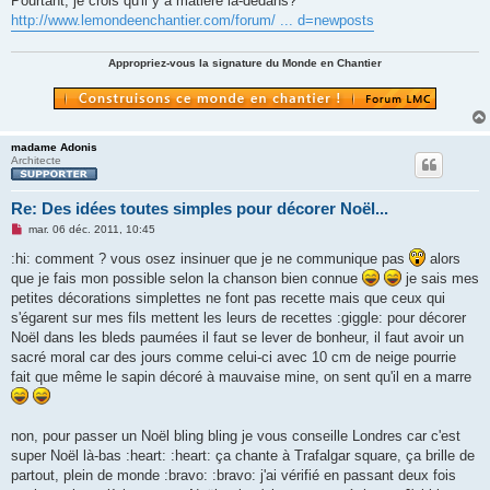
Pourtant, je crois qu'il y a matière là-dedans?
n
http://www.lemondeenchantier.com/forum/ ... d=newposts
l
u
Appropriez-vous la signature du Monde en Chantier
madame Adonis
Architecte
Re: Des idées toutes simples pour décorer Noël...
M
mar. 06 déc. 2011, 10:45
e
s
:hi: comment ? vous osez insinuer que je ne communique pas
alors
s
que je fais mon possible selon la chanson bien connue
je sais mes
a
g
petites décorations simplettes ne font pas recette mais que ceux qui
e
s'égarent sur mes fils mettent les leurs de recettes :giggle: pour décorer
n
o
Noël dans les bleds paumées il faut se lever de bonheur, il faut avoir un
n
sacré moral car des jours comme celui-ci avec 10 cm de neige pourrie
l
u
fait que même le sapin décoré à mauvaise mine, on sent qu'il en a marre
non, pour passer un Noël bling bling je vous conseille Londres car c'est
super Noël là-bas :heart: :heart: ça chante à Trafalgar square, ça brille de
partout, plein de monde :bravo: :bravo: j'ai vérifié en passant deux fois