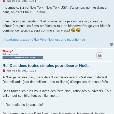
M
mar. 06 déc. 2011, 18:14
e
s
:hi: :music: j'ai vu New York, New York USA. J'ai jamais rien vu d'aussi
s
haut, oh c'était haut... :bravo:
a
g
e
mais c'était pas pendant Noël :shake: alors je sais pas si ça vaut le
n
o
détour ? et puis les films américains tout en blanc/vert/rouge vont bientôt
n
commencer alors ça sera comme si on y était
l
u
http://tatoufaux.com/?Le-Pere-Noel-est-une-invention-de
ThierryC
Administrateur
Re: Des idées toutes simples pour décorer Noël...
M
mar. 06 déc. 2011, 19:21
e
s
A Noël je ne sais pas, mais déjà 3 semaines avant, c'est des malades!
s
Des milliards (pas des millions, des milliards) d'ampoules de tous côtés.
a
g
e
Dans toutes les rues vous avez des Père Noël, robotisés ou vivants. Tout
n
o
brille, tout scintille, tout est illuminé....
n
l
u
...Des malades je vous dis!
Pour votre lien sur le Père Noël, il est fantastique, incroyable! Je n'en