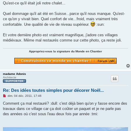
e
Qu'est-ce qu'il était joli notre chalet...
n
o
n
Quel dommage qu'il ait été en Suisse...parce qu'il nous manque. Qu'est-
l
u
ce qu'on y vivait bien. Quel confort de vie...froid, mais vraiment très
confortable. Une qualité de vie de niveau supérieur.
:sun:
Et votre dernière photo est vraiment magnifique, j'adore ces villages
médiévaux. Même mal restaurés comme sur cette photo, ça reste joli.
Appropriez-vous la signature du Monde en Chantier
madame Adonis
Architecte
Re: Des idées toutes simples pour décorer Noël...
M
dim. 04 déc. 2011, 17:46
e
s
Comment ça mal restauré? :dull: c'est déjà bien qu'on y fasse encore des
s
travaux dans ce village car ça doit coûter un paquet et je ne parle pas
a
g
des années où c'est sous l'eau deux fois par année :tmi:
e
n
o
n
l