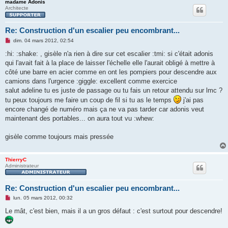
madame Adonis
Architecte
Re: Construction d'un escalier peu encombrant...
M
dim. 04 mars 2012, 02:54
e
s
:hi: :shake: , gisèle n'a rien à dire sur cet escalier :tmi: si c'était adonis
s
qui l'avait fait à la place de laisser l'échelle elle l'aurait obligé à mettre à
a
g
côté une barre en acier comme en ont les pompiers pour descendre aux
e
camions dans l'urgence :giggle: excellent comme exercice
n
o
salut adeline tu es juste de passage ou tu fais un retour attendu sur lmc ?
n
tu peux toujours me faire un coup de fil si tu as le temps
j'ai pas
l
u
encore changé de numéro mais ça ne va pas tarder car adonis veut
maintenant des portables... on aura tout vu :whew:
gisèle comme toujours mais pressée
ThierryC
Administrateur
Re: Construction d'un escalier peu encombrant...
M
lun. 05 mars 2012, 00:32
e
s
Le mât, c'est bien, mais il a un gros défaut : c'est surtout pour descendre!
s
a
g