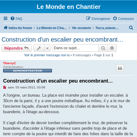
Le Monde en Chantier
FAQ
S’enregistrer
Connexion
R
Index du forum
Le Monde en Chantier
Vie courante
Trucs, astuces, bricolages...
e
Construction d'un escalier peu encombrant...
c
Rechercher
Recherche 
Répondre
h
Voir le premier message non lu
• 8 messages • Page
1
sur
1
e
ThierryC
r
Administrateur
c
h
Construction d'un escalier peu encombrant...
e
M
sam. 03 mars 2012, 03:06
e
r
s
A l'origine, un bureau. La place est moindre pour installer un escalier. à
s
30cm de la paroi, il y a une poutre métallique. Au milieu, il y a le mur de
a
g
l'ancienne façade, d'avant l'extension du chalet et derrière le mur, la
e
buanderie, à l'étage au-dessous.
n
o
n
Il s'agit d'éviter de devoir tomber complètement le mur, de préserver la
l
u
buanderie, d'accéder à l'étage inférieur sans perdre trop de place et de
tenir compte de la poutre qui interdit de faire des folies dans la taille de la