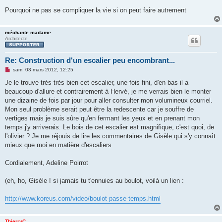
Pourquoi ne pas se compliquer la vie si on peut faire autrement
méchante madame
Architecte
Re: Construction d'un escalier peu encombrant...
M
sam. 03 mars 2012, 12:25
e
s
Je le trouve très très bien cet escalier, une fois fini, d'en bas il a
s
beaucoup d'allure et contrairement à Hervé, je me verrais bien le monter
a
g
une dizaine de fois par jour pour aller consulter mon volumineux courriel.
e
Mon seul problème serait peut être la redescente car je souffre de
n
o
vertiges mais je suis sûre qu'en fermant les yeux et en prenant mon
n
temps j'y arriverais. Le bois de cet escalier est magnifique, c'est quoi, de
l
u
l'olivier ? Je me réjouis de lire les commentaires de Gisèle qui s'y connaît
mieux que moi en matière d'escaliers
Cordialement, Adeline Poirrot
(eh, ho, Gisèle ! si jamais tu t'ennuies au boulot, voilà un lien :
http://www.koreus.com/video/boulot-passe-temps.html
ThierryC