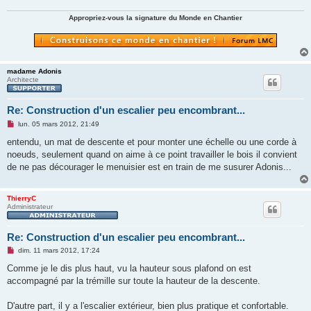
e
n
Appropriez-vous la signature du Monde en Chantier
o
n
l
u
madame Adonis
Architecte
Re: Construction d'un escalier peu encombrant...
M
lun. 05 mars 2012, 21:49
e
s
entendu, un mat de descente et pour monter une échelle ou une corde à
s
noeuds, seulement quand on aime à ce point travailler le bois il convient
a
g
de ne pas décourager le menuisier est en train de me susurer Adonis...
e
n
o
ThierryC
n
Administrateur
l
u
Re: Construction d'un escalier peu encombrant...
M
dim. 11 mars 2012, 17:24
e
s
Comme je le dis plus haut, vu la hauteur sous plafond on est
s
accompagné par la trémille sur toute la hauteur de la descente.
a
g
e
D'autre part, il y a l'escalier extérieur, bien plus pratique et confortable.
n