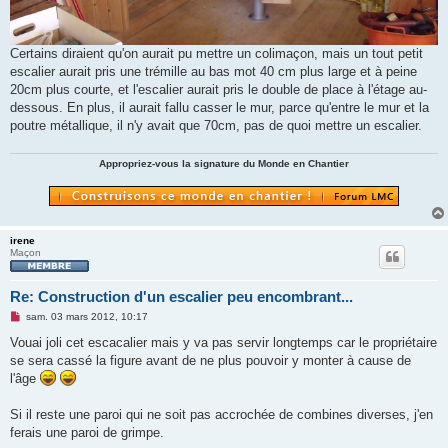
Certains diraient qu'on aurait pu mettre un colimaçon, mais un tout petit
escalier aurait pris une trémille au bas mot 40 cm plus large et à peine
20cm plus courte, et l'escalier aurait pris le double de place à l'étage au-
dessous. En plus, il aurait fallu casser le mur, parce qu'entre le mur et la
poutre métallique, il n'y avait que 70cm, pas de quoi mettre un escalier.
Appropriez-vous la signature du Monde en Chantier
irene
Maçon
Re: Construction d'un escalier peu encombrant...
M
sam. 03 mars 2012, 10:17
e
s
Vouai joli cet escacalier mais y va pas servir longtemps car le propriétaire
s
se sera cassé la figure avant de ne plus pouvoir y monter à cause de
a
g
l'âge
e
n
o
Si il reste une paroi qui ne soit pas accrochée de combines diverses, j'en
n
ferais une paroi de grimpe.
l
u