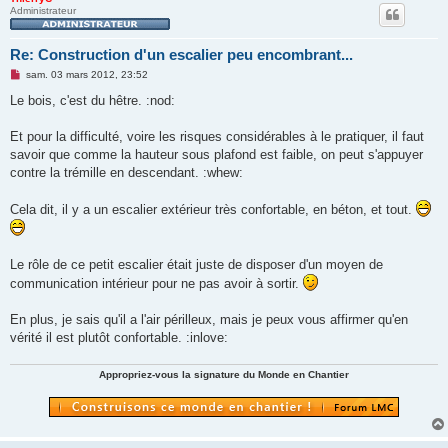
Administrateur
Re: Construction d'un escalier peu encombrant...
M
sam. 03 mars 2012, 23:52
e
s
Le bois, c'est du hêtre. :nod:
s
a
g
Et pour la difficulté, voire les risques considérables à le pratiquer, il faut
e
savoir que comme la hauteur sous plafond est faible, on peut s'appuyer
n
o
contre la trémille en descendant. :whew:
n
l
u
Cela dit, il y a un escalier extérieur très confortable, en béton, et tout.
Le rôle de ce petit escalier était juste de disposer d'un moyen de
communication intérieur pour ne pas avoir à sortir.
En plus, je sais qu'il a l'air périlleux, mais je peux vous affirmer qu'en
vérité il est plutôt confortable. :inlove:
Appropriez-vous la signature du Monde en Chantier