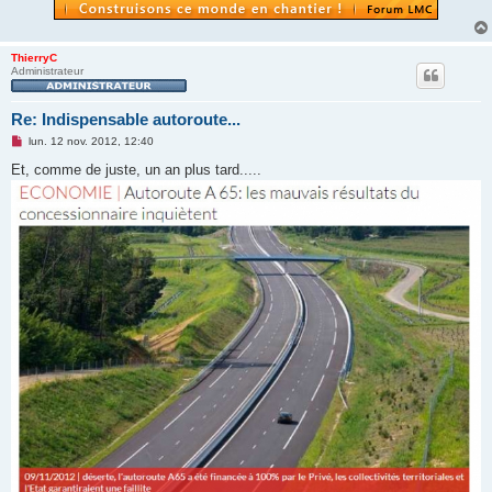
ThierryC
Administrateur
Re: Indispensable autoroute...
M
lun. 12 nov. 2012, 12:40
e
s
Et, comme de juste, un an plus tard.....
s
a
g
e
n
o
n
l
u