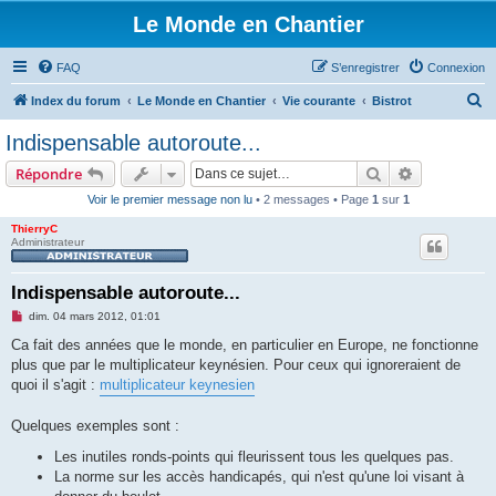
Le Monde en Chantier
FAQ
S’enregistrer
Connexion
R
Index du forum
Le Monde en Chantier
Vie courante
Bistrot
e
Indispensable autoroute...
c
Rechercher
Recherche 
Répondre
h
Voir le premier message non lu
• 2 messages • Page
1
sur
1
e
ThierryC
r
Administrateur
c
h
Indispensable autoroute...
e
M
dim. 04 mars 2012, 01:01
e
r
s
Ca fait des années que le monde, en particulier en Europe, ne fonctionne
s
plus que par le multiplicateur keynésien. Pour ceux qui ignoreraient de
a
g
quoi il s'agit :
multiplicateur keynesien
e
n
o
Quelques exemples sont :
n
l
Les inutiles ronds-points qui fleurissent tous les quelques pas.
u
La norme sur les accès handicapés, qui n'est qu'une loi visant à