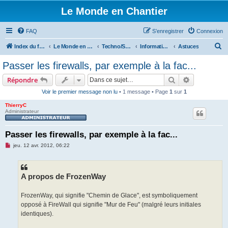
Le Monde en Chantier
FAQ
S’enregistrer
Connexion
R
Index du forum
Le Monde en Chantier
Techno/Sciences
Informatique
Astuces
e
Passer les firewalls, par exemple à la fac...
c
Rechercher
Recherche 
Répondre
h
Voir le premier message non lu
• 1 message • Page
1
sur
1
e
ThierryC
r
Administrateur
c
h
Passer les firewalls, par exemple à la fac...
e
M
jeu. 12 avr. 2012, 06:22
e
r
s
s
a
g
A propos de FrozenWay
e
n
o
FrozenWay, qui signifie "Chemin de Glace", est symboliquement
n
opposé à FireWall qui signifie "Mur de Feu" (malgré leurs initiales
l
u
identiques).