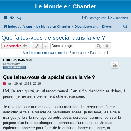
Le Monde en Chantier
FAQ
S’enregistrer
Connexion
R
Index du forum
Le Monde en Chantier
Divertissement
Divers
e
Que faites-vous de spécial dans la vie ?
c
Rechercher
Recherche 
Répondre
h
Voir le premier message non lu
• 5 messages • Page
1
sur
1
e
LaFiLLeDuPèReNoëL
r
Contremaître
c
h
Que faites-vous de spécial dans la vie ?
e
M
ven. 29 juin 2012, 22:16
e
r
s
Moi, j'ai tout quitté, et j'ai recommencé. J'en ai fini d'enrichir les riches, à
s
présent je me sens pleinement utile et épanouie.
a
g
e
Je travaille pour une association au maintien des personnes à leur
n
o
domicile: je fais la toilette de personnes âgées, je les lève, les aide à
n
manger, je fais le ménage ou autre petits services, comme revisser la
l
u
poignée d'un tiroir ou changer le pommeau d'une douche. Je suis
également appelée pour faire de la cuisine, donner à manger, ou