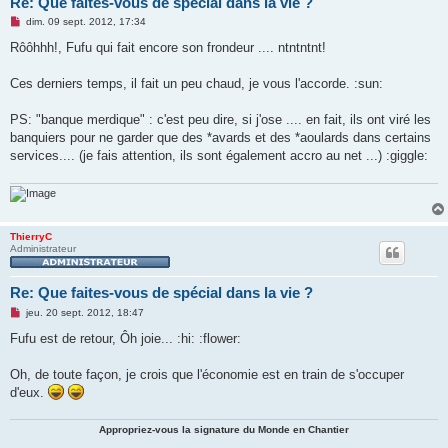
Re: Que faites-vous de spécial dans la vie ?
M
dim. 09 sept. 2012, 17:34
e
s
Rôôhhh!, Fufu qui fait encore son frondeur .... ntntntnt!
s
a
g
Ces derniers temps, il fait un peu chaud, je vous l'accorde. :sun:
e
n
o
PS: "banque merdique" : c'est peu dire, si j'ose .... en fait, ils ont viré les
n
banquiers pour ne garder que des *avards et des *aoulards dans certains
l
u
services.... (je fais attention, ils sont également accro au net ...) :giggle:
ThierryC
Administrateur
Re: Que faites-vous de spécial dans la vie ?
M
jeu. 20 sept. 2012, 18:47
e
s
Fufu est de retour, Ôh joie... :hi: :flower:
s
a
g
Oh, de toute façon, je crois que l'économie est en train de s'occuper
e
d'eux.
n
o
n
Appropriez-vous la signature du Monde en Chantier
l
u