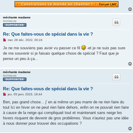
méchante madame
Architecte
Re: Que faites-vous de spécial dans la vie ?
M
mer. 28 déc. 2022, 00:24
e
s
Je ne me souviens pas avoir vu passer ce fil
-et je ne suis pas sure
s
de me souvenir si je faisais quelque chose de spécial ? Faut que je
a
g
pense un peu à ça...
e
n
o
n
méchante madame
l
Architecte
u
Re: Que faites-vous de spécial dans la vie ?
M
jeu. 05 janv. 2023, 18:44
e
s
Ben, pas grand chose... j' en ai même un peu marre de ne rien faire du
s
tout Ici en hiver on ne peut rien faire dehors, enfin on ne pouvait rien faire
a
g
à cause de la neige qui compliquait tout et maintenant sans neige les
e
hivers risquent de devenir de gros problèmes. Vous n'auriez pas une idée
n
o
à nous donner pour trouver des occupations ?
n
l