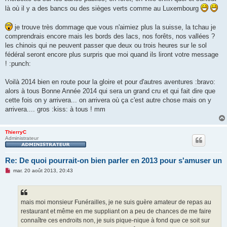
n
là où il y a des bancs ou des sièges verts comme au Luxembourg
l
u
je trouve très dommage que vous n'aimiez plus la suisse, la tchau je
comprendrais encore mais les bords des lacs, nos forêts, nos vallées ?
les chinois qui ne peuvent passer que deux ou trois heures sur le sol
fédéral seront encore plus surpris que moi quand ils liront votre message
! :punch:
Voilà 2014 bien en route pour la gloire et pour d'autres aventures :bravo:
alors à tous Bonne Année 2014 qui sera un grand cru et qui fait dire que
cette fois on y arrivera... on arrivera où ça c'est autre chose mais on y
arrivera.... gros :kiss: à tous ! mm
ThierryC
Administrateur
Re: De quoi pourrait-on bien parler en 2013 pour s'amuser un
M
mar. 20 août 2013, 20:43
e
s
s
a
g
mais moi monsieur Funérailles, je ne suis guère amateur de repas au
e
restaurant et même en me suppliant on a peu de chances de me faire
n
o
connaître ces endroits non, je suis pique-nique à fond que ce soit sur
n