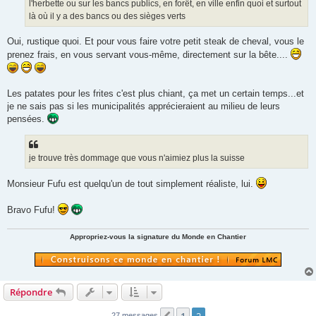
l'herbette ou sur les bancs publics, en forêt, en ville enfin quoi et surtout
l
u
là où il y a des bancs ou des sièges verts
Oui, rustique quoi. Et pour vous faire votre petit steak de cheval, vous le
prenez frais, en vous servant vous-même, directement sur la bête....
Les patates pour les frites c'est plus chiant, ça met un certain temps...et
je ne sais pas si les municipalités apprécieraient au milieu de leurs
pensées.
je trouve très dommage que vous n'aimiez plus la suisse
Monsieur Fufu est quelqu'un de tout simplement réaliste, lui.
Bravo Fufu!
Appropriez-vous la signature du Monde en Chantier
Répondre
1
2
27 messages