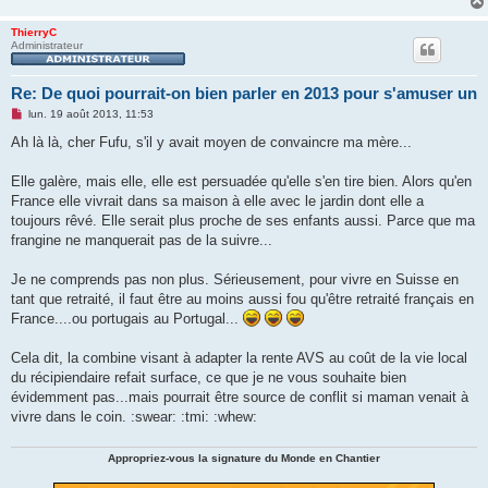
ThierryC
Administrateur
Re: De quoi pourrait-on bien parler en 2013 pour s'amuser un
M
lun. 19 août 2013, 11:53
e
s
Ah là là, cher Fufu, s'il y avait moyen de convaincre ma mère...
s
a
g
Elle galère, mais elle, elle est persuadée qu'elle s'en tire bien. Alors qu'en
e
France elle vivrait dans sa maison à elle avec le jardin dont elle a
n
o
toujours rêvé. Elle serait plus proche de ses enfants aussi. Parce que ma
n
frangine ne manquerait pas de la suivre...
l
u
Je ne comprends pas non plus. Sérieusement, pour vivre en Suisse en
tant que retraité, il faut être au moins aussi fou qu'être retraité français en
France....ou portugais au Portugal...
Cela dit, la combine visant à adapter la rente AVS au coût de la vie local
du récipiendaire refait surface, ce que je ne vous souhaite bien
évidemment pas...mais pourrait être source de conflit si maman venait à
vivre dans le coin. :swear: :tmi: :whew:
Appropriez-vous la signature du Monde en Chantier