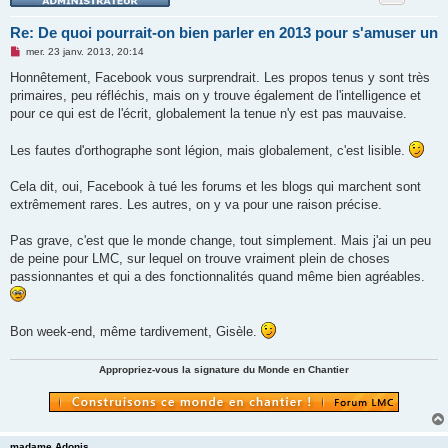
Re: De quoi pourrait-on bien parler en 2013 pour s'amuser un
M
mer. 23 janv. 2013, 20:14
e
s
Honnêtement, Facebook vous surprendrait. Les propos tenus y sont très
s
primaires, peu réfléchis, mais on y trouve également de l'intelligence et
a
g
pour ce qui est de l'écrit, globalement la tenue n'y est pas mauvaise.
e
n
o
Les fautes d'orthographe sont légion, mais globalement, c'est lisible.
n
l
u
Cela dit, oui, Facebook à tué les forums et les blogs qui marchent sont
extrêmement rares. Les autres, on y va pour une raison précise.
Pas grave, c'est que le monde change, tout simplement. Mais j'ai un peu
de peine pour LMC, sur lequel on trouve vraiment plein de choses
passionnantes et qui a des fonctionnalités quand même bien agréables.
Bon week-end, même tardivement, Gisèle.
Appropriez-vous la signature du Monde en Chantier
madame Adonis