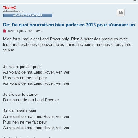
ThierryC
Administrateur
Re: De quoi pourrait-on bien parler en 2013 pour s'amuser un
M
mer. 31 juil. 2013, 10:53
e
s
M'en fous, moi c'est Land Rover only. Rien à péter des branleurs avec
s
leurs mal pratiques épouvantables trains nucléaires moches et bruyants.
a
g
:puke:
e
n
o
n
Je n'ai ai jamais peur
l
u
Au volant de ma Land Rover, ver, ver
Plus rien ne me fait peur
Au volant de ma Land Rover, ver, ver
Je tire sur le starter
Du moteur de ma Land Rove-er
Je n'ai jamais peur
Au volant de ma Land Rover, ver, ver
Plus rien ne me fait peur
Au volant de ma Land Rover, ver, ver