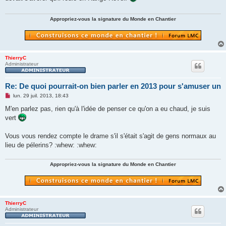
g
e
n
Appropriez-vous la signature du Monde en Chantier
o
n
l
u
ThierryC
Administrateur
Re: De quoi pourrait-on bien parler en 2013 pour s'amuser un
M
lun. 29 juil. 2013, 18:43
e
s
M'en parlez pas, rien qu'à l'idée de penser ce qu'on a eu chaud, je suis
s
vert
a
g
e
Vous vous rendez compte le drame s'il s'était s'agit de gens normaux au
n
o
lieu de pélerins? :whew: :whew:
n
l
u
Appropriez-vous la signature du Monde en Chantier
ThierryC
Administrateur