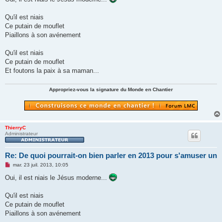
s
a
g
Qu'il est niais
e
Ce putain de mouflet
n
o
Piaillons à son avénement
n
l
u
Qu'il est niais
Ce putain de mouflet
Et foutons la paix à sa maman...
Appropriez-vous la signature du Monde en Chantier
ThierryC
Administrateur
Re: De quoi pourrait-on bien parler en 2013 pour s'amuser un
M
mar. 23 juil. 2013, 10:05
e
s
Oui, il est niais le Jésus moderne...
s
a
g
Qu'il est niais
e
Ce putain de mouflet
n
o
Piaillons à son avénement
n