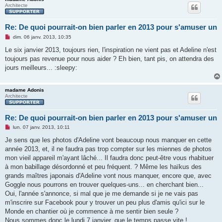
u
Architecte
Re: De quoi pourrait-on bien parler en 2013 pour s'amuser un
M
dim. 06 janv. 2013, 10:35
e
s
Le six janvier 2013, toujours rien, l'inspiration ne vient pas et Adeline n'est
s
toujours pas revenue pour nous aider ? Eh bien, tant pis, on attendra des
a
g
jours meilleurs... :sleepy:
e
n
o
madame Adonis
n
Architecte
l
u
Re: De quoi pourrait-on bien parler en 2013 pour s'amuser un
M
lun. 07 janv. 2013, 10:11
e
s
Je sens que les photos d'Adeline vont beaucoup nous manquer en cette
s
année 2013, et, il ne faudra pas trop compter sur les miennes de photos
a
g
mon vieil appareil m'ayant lâché... Il faudra donc peut-être vous rhabituer
e
à mon babillage désordonné et peu fréquent. ? Même les haïkus des
n
o
grands maîtres japonais d'Adeline vont nous manquer, encore que, avec
n
Goggle nous pourrons en trouver quelques-uns... en cherchant bien...
l
u
Oui, l'année s'annonce, si mal que je me demande si je ne vais pas
m'inscrire sur Facebook pour y trouver un peu plus d'amis qu'ici sur le
Monde en chantier où je commence à me sentir bien seule ?
Nous sommes donc le lundi 7 janvier, que le temps passe vite !