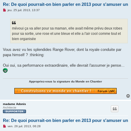
Re: De quoi pourrait-on bien parler en 2013 pour s'amuser un
M
jeu. 25 juil. 2013, 13:37
e
s
s
a
g
mévoui ça va aller pour sa maman, elle avait même prévu deux robes
e
pour sa sortie, une rose et une bleue et elle a l'air cool comme tout et
n
o
bien organisée
n
l
u
Vous avez vu les splendides Range Rover, dont la royale conduite par
papa himself ? :thinking:
Oui oui, sa performance extraordinaire, elle devrait l'assumer je pense...
Appropriez-vous la signature du Monde en Chantier
madame Adonis
Architecte
Re: De quoi pourrait-on bien parler en 2013 pour s'amuser un
M
ven. 26 juil. 2013, 06:28
e