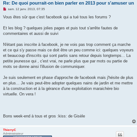
Re: De quoi pourrait-on bien parler en 2013 pour s'amuser un
M
sam. 12 janv. 2013, 07:35
e
s
Vous êtes sûr que c'est facebook qui a tué tous les forums ?
s
a
g
Et les blog ? quelques jolies pages et puis tout s'arrête fautes de
e
commentaires et aussi de suivi
n
o
n
N'étant pas inscrite à facebook, je ne vois pas trop comment ça marche
l
u
et ce qui s'y passe mais ce doit être un peu comme ici: quelques voyeurs
et beaucoup d'inscrits qui sont partis sans retour depuis longtemps... La
petite jeunesse qui , c'est vrai, ne parle plus que par mots ou partie de
mots se donne ainsi l'illusion de communiquer.
Je suis seulement en phase d'approche de facebook mais j'hésite de plus
en plus... Je vais peut-être adopter quelques nains de jardin et me mettre
à la construction et à la gérance d'une exploitation maraichère bio
virtuelle. On vera !
Bons week-end à tous et gros :kiss: de Gisèle
ThierryC
Administrateur