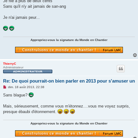
Je file à plus de deux cents
Sans qu'il n'y ait jamais de san-ang
Je n'ai jamais peur...
Appropriez-vous la signature du Monde en Chantier
ThierryC
Administrateur
Re: De quoi pourrait-on bien parler en 2013 pour s'amuser un
M
dim. 18 août 2013, 22:38
e
s
Sans blague?
s
a
g
Mais, sérieusement, comme vous m'étonnez....vous me voyez surpris,
e
presque ébaubi d'étonnement.
n
o
n
Appropriez-vous la signature du Monde en Chantier
l
u