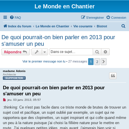
Le Monde en Chantier
FAQ
S’enregistrer
Connexion
R
Index du forum
Le Monde en Chantier
Vie courante
Bistrot
e
De quoi pourrait-on bien parler en 2013 pour
c
s'amuser un peu
h
Rechercher
Recherche 
Répondre
e
r
1
2
Suivante
Voir le premier message non lu
• 27 messages
c
madame Adonis
h
Architecte
e
De quoi pourrait-on bien parler en 2013 pour
r
s'amuser un peu
M
jeu. 03 janv. 2013, 05:57
e
s
:thinking: Ce n'est pas facile dans ce triste monde de brutes de trouver un
s
sujet cool et pacifique, un sujet oublié par exemple, un sujet qui ne
a
g
rapportera que des clopinettes, un sujet inspirant et qui colle quand même
e
un peu à la nature puisque j'ai choisi la fillière nature pour le mettre en
n
o
route. J'ai quelques petites idées, mais avant, j'aimerais bien voir si