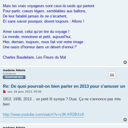
Mais les vrais voyageurs sont ceux-là seuls qui partent
Pour partir, coeurs légers, semblables aux ballons,
De leur fatalité jamais ils ne s’écartent,
Et sans savoir pourquoi, disent toujours : Allons !
Amer savoir, celui qu’on tire du voyage !
Le monde, monotone et petit, aujourd’hui,
Hier, demain, toujours, nous fait voir notre image :
Une oasis d’horreur dans un désert d’ennui !"
Charles Baudelaire, Les Fleurs du Mal
madame Adonis
Architecte
Re: De quoi pourrait-on bien parler en 2013 pour s'amuser un
M
ven. 04 janv. 2013, 05:56
e
s
1913, 1936, 2013... un petit fil sympa ? Ouai. Ça ne s'annonce pas très
s
bien
a
g
e
http://www.youtube.com/watch?v=v3K-KR2BXz8
n
o
n
l
madame Adonis