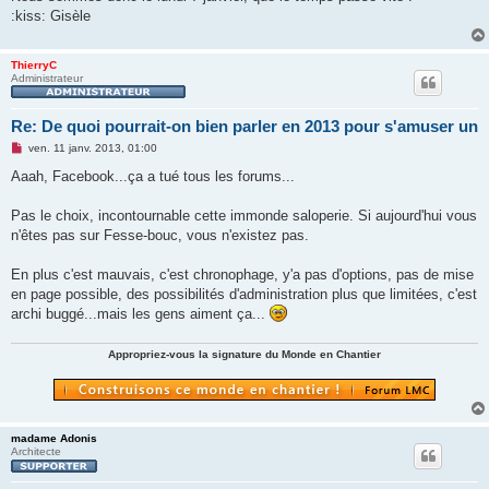
:kiss: Gisèle
ThierryC
Administrateur
Re: De quoi pourrait-on bien parler en 2013 pour s'amuser un
M
ven. 11 janv. 2013, 01:00
e
s
Aaah, Facebook...ça a tué tous les forums...
s
a
g
Pas le choix, incontournable cette immonde saloperie. Si aujourd'hui vous
e
n'êtes pas sur Fesse-bouc, vous n'existez pas.
n
o
n
En plus c'est mauvais, c'est chronophage, y'a pas d'options, pas de mise
l
u
en page possible, des possibilités d'administration plus que limitées, c'est
archi buggé...mais les gens aiment ça...
Appropriez-vous la signature du Monde en Chantier
madame Adonis
Architecte