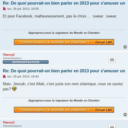
Re: De quoi pourrait-on bien parler en 2013 pour s'amuser un
M
lun. 29 juil. 2013, 18:55
e
s
Et pour Facebook, malheureusement, pas le choix.... :swear: :swear:
s
a
g
e
n
Appropriez-vous la signature du Monde en Chantier
o
n
l
u
ThierryC
Administrateur
Re: De quoi pourrait-on bien parler en 2013 pour s'amuser un
M
lun. 29 juil. 2013, 19:44
e
s
Mais, Jeovah, c'est Allah, c'est juste son nom islamique, vous ne saviez
s
pas?
a
g
e
n
Appropriez-vous la signature du Monde en Chantier
o
n
l
u
ThierryC
Administrateur