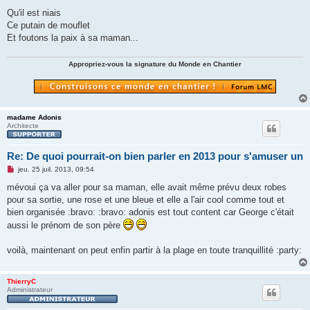
l
u
Qu'il est niais
Ce putain de mouflet
Et foutons la paix à sa maman...
Appropriez-vous la signature du Monde en Chantier
madame Adonis
Architecte
Re: De quoi pourrait-on bien parler en 2013 pour s'amuser un
M
jeu. 25 juil. 2013, 09:54
e
s
mévoui ça va aller pour sa maman, elle avait même prévu deux robes
s
pour sa sortie, une rose et une bleue et elle a l'air cool comme tout et
a
g
bien organisée :bravo: :bravo: adonis est tout content car George c'était
e
aussi le prénom de son père
n
o
n
voilà, maintenant on peut enfin partir à la plage en toute tranquillité :party:
l
u
ThierryC
Administrateur