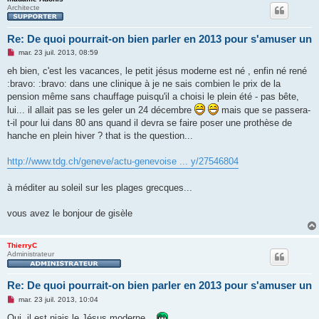
Architecte
Re: De quoi pourrait-on bien parler en 2013 pour s'amuser un
M
mar. 23 juil. 2013, 08:59
e
s
eh bien, c'est les vacances, le petit jésus moderne est né , enfin né rené
s
:bravo: :bravo: dans une clinique à je ne sais combien le prix de la
a
g
pension même sans chauffage puisqu'il a choisi le plein été - pas bête,
e
lui... il allait pas se les geler un 24 décembre
mais que se passera-
n
o
t-il pour lui dans 80 ans quand il devra se faire poser une prothèse de
n
hanche en plein hiver ? that is the question...
l
u
http://www.tdg.ch/geneve/actu-genevoise ... y/27546804
à méditer au soleil sur les plages grecques...
vous avez le bonjour de gisèle
ThierryC
Administrateur
Re: De quoi pourrait-on bien parler en 2013 pour s'amuser un
M
mar. 23 juil. 2013, 10:04
e
s
Oui, il est niais le Jésus moderne...