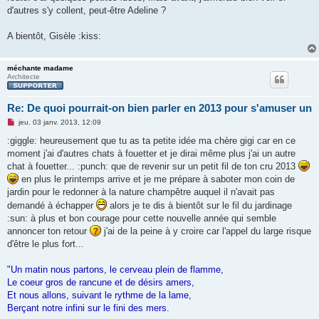
n
d'autres s'y collent, peut-être Adeline ?
l
u
A bientôt, Gisèle :kiss:
méchante madame
Architecte
Re: De quoi pourrait-on bien parler en 2013 pour s'amuser un
M
jeu. 03 janv. 2013, 12:09
e
s
:giggle: heureusement que tu as ta petite idée ma chère gigi car en ce
s
moment j'ai d'autres chats à fouetter et je dirai même plus j'ai un autre
a
g
chat à fouetter... :punch: que de revenir sur un petit fil de ton cru 2013
e
en plus le printemps arrive et je me prépare à saboter mon coin de
n
o
jardin pour le redonner à la nature champêtre auquel il n'avait pas
n
demandé à échapper
alors je te dis à bientôt sur le fil du jardinage
l
u
:sun: à plus et bon courage pour cette nouvelle année qui semble
annoncer ton retour
j'ai de la peine à y croire car l'appel du large risque
d'être le plus fort...
"Un matin nous partons, le cerveau plein de flamme,
Le coeur gros de rancune et de désirs amers,
Et nous allons, suivant le rythme de la lame,
Berçant notre infini sur le fini des mers.