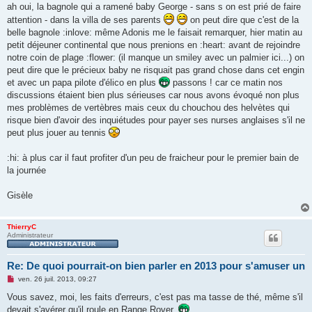
s
ah oui, la bagnole qui a ramené baby George - sans s on est prié de faire
s
attention - dans la villa de ses parents
on peut dire que c'est de la
a
g
belle bagnole :inlove: même Adonis me le faisait remarquer, hier matin au
e
petit déjeuner continental que nous prenions en :heart: avant de rejoindre
n
o
notre coin de plage :flower: (il manque un smiley avec un palmier ici...) on
n
peut dire que le précieux baby ne risquait pas grand chose dans cet engin
l
u
et avec un papa pilote d'élico en plus
passons ! car ce matin nos
discussions étaient bien plus sérieuses car nous avons évoqué non plus
mes problèmes de vertèbres mais ceux du chouchou des helvètes qui
risque bien d'avoir des inquiétudes pour payer ses nurses anglaises s'il ne
peut plus jouer au tennis
:hi: à plus car il faut profiter d'un peu de fraicheur pour le premier bain de
la journée
Gisèle
ThierryC
Administrateur
Re: De quoi pourrait-on bien parler en 2013 pour s'amuser un
M
ven. 26 juil. 2013, 09:27
e
s
Vous savez, moi, les faits d'erreurs, c'est pas ma tasse de thé, même s'il
s
devait s'avérer qu'il roule en Range Rover.
a