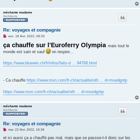
méchante madame
Architecte
Re: voyages et compagnie
M
ven. 18 févr. 2022, 09:33
e
ça chauffe sur l'Euroferry Olympia
s
mais tout le
s
a
monde est sain et sauf
on respire...
g
e
n
https://www.bluewin.ch/fr/infos/faits-d ... 94768.html
o
n
l
u
- Ca chauffe
https://www.msn.com/fr-ch/actualite/oth ... d=msedgntp
https://www.msn.com/fr-ch/actualite/oth ... d=msedgntp
méchante madame
Architecte
Re: voyages et compagnie
M
mar. 22 févr. 2022, 16:36
e
s
et ici aussi ça a chauffé pas mal, mais que se passse-t-il donc sur les