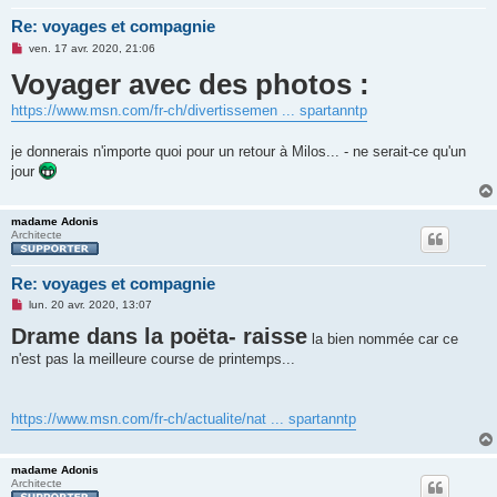
Re: voyages et compagnie
M
ven. 17 avr. 2020, 21:06
e
Voyager avec des photos :
s
s
a
https://www.msn.com/fr-ch/divertissemen ... spartanntp
g
e
n
je donnerais n'importe quoi pour un retour à Milos... - ne serait-ce qu'un
o
n
jour
l
u
madame Adonis
Architecte
Re: voyages et compagnie
M
lun. 20 avr. 2020, 13:07
e
Drame dans la poëta- raisse
s
la bien nommée car ce
s
n'est pas la meilleure course de printemps...
a
g
e
n
o
https://www.msn.com/fr-ch/actualite/nat ... spartanntp
n
l
u
madame Adonis
Architecte