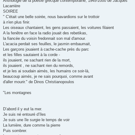
Anthologie de la poésie grecque contemporaine, 1945-2000 de Jacques
Lacarrière
SOIREE
" C'était une belle soirée, nous bavardions sur le trottoir
à n'en plus finir.
Les oiseaux chantaient, les gens passaient, les voitures filaient
A la fenêtre en face la radio jouait des rebetikas,
la fiancée du voisin fredonnait son mal d'amour.
L'acacia perdait ses feuilles, le jasmin embaumait,
Les garçons jouaient à cache-cache près du parc
et les filles sautaient à la corde -
ils jouaient, ne sachant rien de la mort,
ils jouaient , ne sachant rien du remords,
et je les ai soudain aimés, les humains ce soir-là,
beaucoup aimés, je ne sais pourquoi, comme avant
d'aller mourir." de Dinos Christianopoulos
"Les montagnes
D’abord il y eut la mer.
Je suis né entouré d’îles
Je suis une île surgie le temps de voir
La lumière, dure comme la pierre
Puis sombrer.