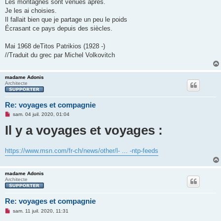
Les montagnes sont venues après.
Je les ai choisies.
Il fallait bien que je partage un peu le poids
Écrasant ce pays depuis des siècles.
Mai 1968 deTitos Patrikios (1928 -)
//Traduit du grec par Michel Volkovitch
madame Adonis
Architecte
Re: voyages et compagnie
M
sam. 04 juil. 2020, 01:04
e
Il y a voyages et voyages :
s
s
a
g
e
https://www.msn.com/fr-ch/news/other/l- ... -ntp-feeds
n
o
n
l
madame Adonis
u
Architecte
Re: voyages et compagnie
M
sam. 11 juil. 2020, 11:31
e