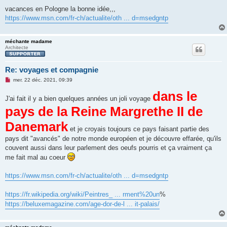
l
vacances en Pologne la bonne idée,,,
u
https://www.msn.com/fr-ch/actualite/oth ... d=msedgntp
méchante madame
Architecte
Re: voyages et compagnie
M
mer. 22 déc. 2021, 09:39
e
s
dans le
J'ai fait il y a bien quelques années un joli voyage
s
a
pays de la Reine Margrethe II de
g
e
Danemark
n
o
et je croyais toujours ce pays faisant partie des
n
pays dit "avancés" de notre monde européen et je découvre effarée, qu'ils
l
u
couvent aussi dans leur parlement des oeufs pourris et ça vraiment ça
me fait mal au coeur
https://www.msn.com/fr-ch/actualite/oth ... d=msedgntp
https://fr.wikipedia.org/wiki/Peintres_ ... rment%20un
%
https://beluxemagazine.com/age-dor-de-l ... it-palais/