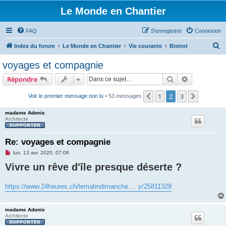
Le Monde en Chantier
FAQ
S’enregistrer
Connexion
R
Index du forum
Le Monde en Chantier
Vie courante
Bistrot
e
voyages et compagnie
c
Rechercher
Recherche 
Répondre
h
e
1
2
3
Précédente
Suivant
Voir le premier message non lu
• 53 messages
r
madame Adonis
c
Architecte
h
Re: voyages et compagnie
e
M
lun. 13 avr. 2020, 07:06
r
e
Vivre un rêve d'île presque déserte ?
s
s
a
g
https://www.24heures.ch/lematindimanche ... y/25811329
e
n
o
n
madame Adonis
l
Architecte
u