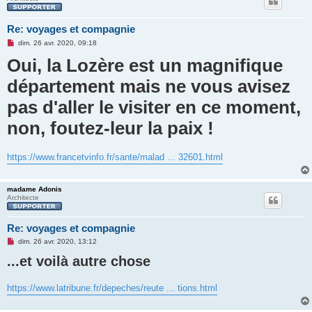
Re: voyages et compagnie
M
dim. 26 avr. 2020, 09:18
e
Oui, la Lozère est un magnifique
s
s
a
département mais ne vous avisez
g
e
pas d'aller le visiter en ce moment,
n
o
n
non, foutez-leur la paix !
l
u
https://www.francetvinfo.fr/sante/malad ... 32601.html
madame Adonis
Architecte
Re: voyages et compagnie
M
dim. 26 avr. 2020, 13:12
e
...et voilà autre chose
s
s
a
g
https://www.latribune.fr/depeches/reute ... tions.html
e
n
o