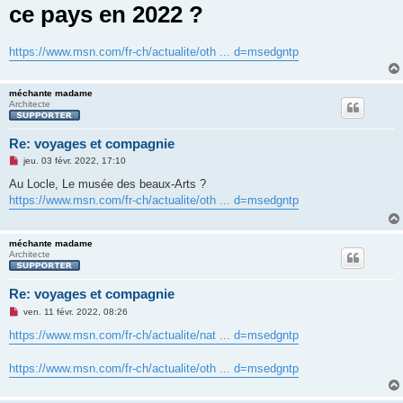
ce pays en 2022 ?
n
o
n
l
u
https://www.msn.com/fr-ch/actualite/oth ... d=msedgntp
méchante madame
Architecte
Re: voyages et compagnie
M
jeu. 03 févr. 2022, 17:10
e
s
Au Locle, Le musée des beaux-Arts ?
s
https://www.msn.com/fr-ch/actualite/oth ... d=msedgntp
a
g
e
n
méchante madame
o
Architecte
n
l
u
Re: voyages et compagnie
M
ven. 11 févr. 2022, 08:26
e
s
https://www.msn.com/fr-ch/actualite/nat ... d=msedgntp
s
a
g
https://www.msn.com/fr-ch/actualite/oth ... d=msedgntp
e
n
o