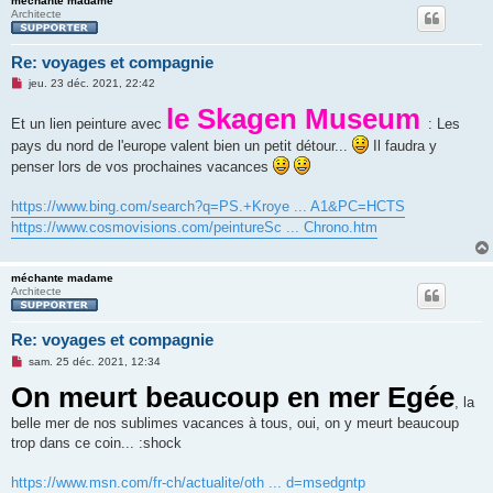
méchante madame
Architecte
Re: voyages et compagnie
M
jeu. 23 déc. 2021, 22:42
e
s
le Skagen Museum
Et un lien peinture avec
s
: Les
a
pays du nord de l'europe valent bien un petit détour...
Il faudra y
g
e
penser lors de vos prochaines vacances
n
o
n
https://www.bing.com/search?q=PS.+Kroye ... A1&PC=HCTS
l
https://www.cosmovisions.com/peintureSc ... Chrono.htm
u
méchante madame
Architecte
Re: voyages et compagnie
M
sam. 25 déc. 2021, 12:34
e
On meurt beaucoup en mer Egée
s
s
, la
a
belle mer de nos sublimes vacances à tous, oui, on y meurt beaucoup
g
e
trop dans ce coin... :shock
n
o
n
https://www.msn.com/fr-ch/actualite/oth ... d=msedgntp
l