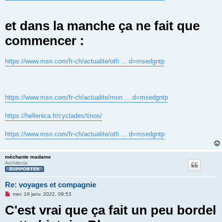
u
et dans la manche ça ne fait que
commencer :
https://www.msn.com/fr-ch/actualite/oth ... d=msedgntp
https://www.msn.com/fr-ch/actualite/mon ... d=msedgntp
https://hellenica.fr/cyclades/tinos/
https://www.msn.com/fr-ch/actualite/oth ... d=msedgntp
méchante madame
Architecte
Re: voyages et compagnie
M
mer. 19 janv. 2022, 09:53
e
C'est vrai que ça fait un peu bordel
s
s
a