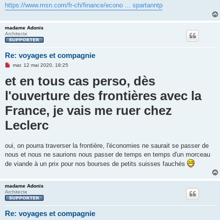
n
https://www.msn.com/fr-ch/finance/econo ... spartanntp
o
n
l
u
madame Adonis
Architecte
Re: voyages et compagnie
M
mar. 12 mai 2020, 18:25
e
et en tous cas perso, dès
s
s
a
l'ouverture des frontières avec la
g
e
France, je vais me ruer chez
n
o
n
Leclerc
l
u
oui, on pourra traverser la frontière, l'économies ne saurait se passer de
nous et nous ne saurions nous passer de temps en temps d'un morceau
de viande à un prix pour nos bourses de petits suisses fauchés
madame Adonis
Architecte
Re: voyages et compagnie