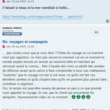
M
mer. 13 mai 2020, 11:14
e
s
I
l faisait si beau et la mer semblait si belle...
s
a
g
https://www.bing.com/images/search?view ... ajaxhist=0
e
n
o
n
madame Adonis
l
Architecte
u
Re: voyages et compagnie
M
mer. 20 mai 2020, 12:33
e
s
... que voulez-vous que je vous dise ? Parler du voyage en ce moment
s
n'est pas opportun, ce n'est pas encore le moment car en ce moment le
a
g
monde espère encore en revenir au tourisme bête et méchant qui
e
sévissait avant le corona,,, Non il faudra des mois ou plutôt des années
n
o
de réflexion avant qu'on arrive à faire comprendre à tous ces malheureux
n
"touristes" que le voyage n'a rien à voir avec ce qu'ils ont fait ces
l
u
dernières années et qu'ils j'espère bien qu'ils ne pourront plus jamais faire,
contribuer à organiser....
Oui, le temps est peut-être revenu de penser un peu à ce que pourrait
vous apporter le voyage, le vrai, pas le chenit qui encombrait les
aéroports, heureusement vides en ce moment...