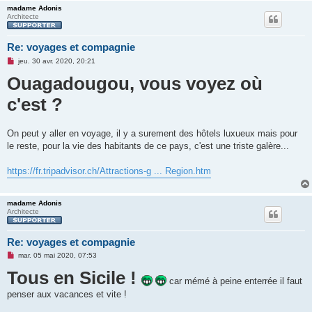
n
madame Adonis
l
Architecte
u
Re: voyages et compagnie
M
jeu. 30 avr. 2020, 20:21
e
Ouagadougou, vous voyez où
s
s
a
c'est ?
g
e
n
o
On peut y aller en voyage, il y a surement des hôtels luxueux mais pour
n
l
le reste, pour la vie des habitants de ce pays, c'est une triste galère...
u
https://fr.tripadvisor.ch/Attractions-g ... Region.htm
madame Adonis
Architecte
Re: voyages et compagnie
M
mar. 05 mai 2020, 07:53
e
Tous en Sicile !
s
s
car mémé à peine enterrée il faut
a
penser aux vacances et vite !
g
e