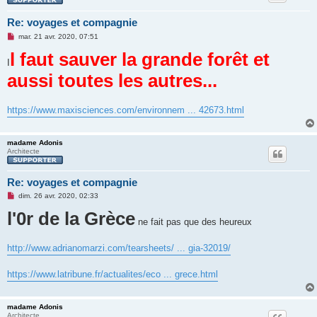
Re: voyages et compagnie
M
mar. 21 avr. 2020, 07:51
e
l faut sauver la grande forêt et
s
I
s
a
aussi toutes les autres...
g
e
n
o
https://www.maxisciences.com/environnem ... 42673.html
n
l
u
madame Adonis
Architecte
Re: voyages et compagnie
M
dim. 26 avr. 2020, 02:33
e
l'0r de la Grèce
s
s
ne fait pas que des heureux
a
g
e
http://www.adrianomarzi.com/tearsheets/ ... gia-32019/
n
o
n
https://www.latribune.fr/actualites/eco ... grece.html
l
u
madame Adonis
Architecte