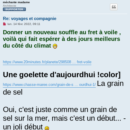
n
méchante madame
l
Architecte
u
Re: voyages et compagnie
M
lun. 14 févr. 2022, 09:11
e
Donner un nouveau souffle au fret à voile ,
s
s
voilà qui fait espérer à des jours meilleurs
a
g
du côté du climat
e
n
o
n
l
https://www.20minutes.fr/planete/298508 ... fret-voile
u
Une goelette d'aujourdhui !color]
La grain
https://www.chasse-maree.com/grain-de-s ... ourdhui-1/
de sel
Oui, c'est juste comme un grain de
sel sur la mer, mais c'est un début... -
un joli début