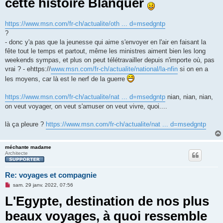
cette histoire Blanquer
g
e
n
o
https://www.msn.com/fr-ch/actualite/oth ... d=msedgntp
n
l
?
u
- donc y'a pas que la jeunesse qui aime s'envoyer en l'air en faisant la
fête tout le temps et partout, même les ministres aiment bien les long
weekends sympas, et plus on peut télétravailler depuis n'importe où, pas
vrai ? - ehttps://
www.msn.com/fr-ch/actualite/national/la-nfin
si on en a
les moyens, car là est le nerf de la guerre
https://www.msn.com/fr-ch/actualite/nat ... d=msedgntp
nian, nian, nian,
on veut voyager, on veut s'amuser on veut vivre, quoi....
là ça pleure ?
https://www.msn.com/fr-ch/actualite/nat ... d=msedgntp
méchante madame
Architecte
Re: voyages et compagnie
M
sam. 29 janv. 2022, 07:56
e
L'Egypte, destination de nos plus
s
s
a
beaux voyages, à quoi ressemble
g
e