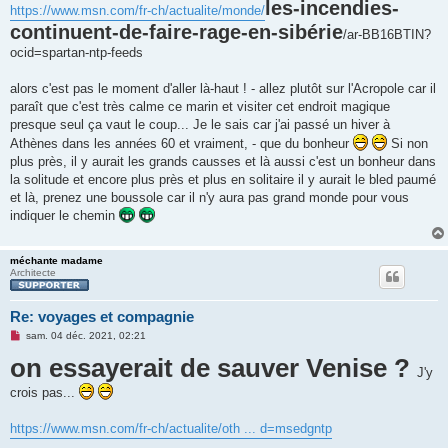
s
les-incendies-
https://www.msn.com/fr-ch/actualite/monde/
s
continuent-de-faire-rage-en-sibérie
a
/ar-BB16BTIN?
g
ocid=spartan-ntp-feeds
e
n
o
alors c'est pas le moment d'aller là-haut ! - allez plutôt sur l'Acropole car il
n
l
paraît que c'est très calme ce marin et visiter cet endroit magique
u
presque seul ça vaut le coup... Je le sais car j'ai passé un hiver à
Athènes dans les années 60 et vraiment, - que du bonheur
Si non
plus près, il y aurait les grands causses et là aussi c'est un bonheur dans
la solitude et encore plus près et plus en solitaire il y aurait le bled paumé
et là, prenez une boussole car il n'y aura pas grand monde pour vous
indiquer le chemin
méchante madame
Architecte
Re: voyages et compagnie
M
sam. 04 déc. 2021, 02:21
e
on essayerait de sauver Venise ?
s
s
J'y
a
crois pas...
g
e
n
https://www.msn.com/fr-ch/actualite/oth ... d=msedgntp
o
n