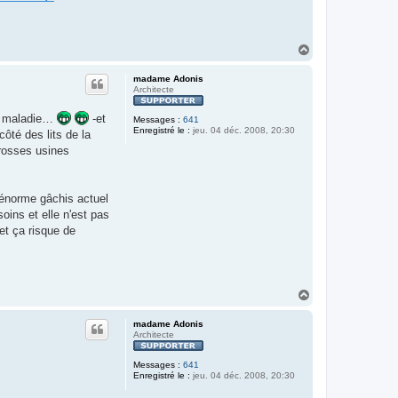
H
a
u
madame Adonis
t
Architecte
se maladie…
-et
Messages :
641
Enregistré le :
jeu. 04 déc. 2008, 20:30
ôté des lits de la
grosses usines
'énorme gâchis actuel
oins et elle n'est pas
et ça risque de
H
a
u
madame Adonis
t
Architecte
Messages :
641
Enregistré le :
jeu. 04 déc. 2008, 20:30