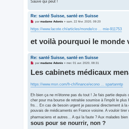
Sauve qui peut !
o
n
l
u
Re: santé Suisse, santé en Suisse
M
par
madame Adonis
»
sam. 22 févr. 2020, 09:20
e
s
https://www.lacote.ch/articles/monde/co ... mie-911753
s
a
g
et voilà pourquoi le monde va
e
n
o
n
l
Re: santé Suisse, santé en Suisse
u
M
par
madame Adonis
»
mer. 01 avr. 2020, 08:31
e
Les cabinets médicaux menac
s
s
a
g
e
https://www.msn.com/fr-ch/finance/econo ... spartanntp
n
o
n
Eh bien ça ne m'étonne pas du tout ! Je fais partie depuis
l
cher pour ma bourse de retraitée soumise à l'impôt le plus
u
frs... En cas de besoin urgent je passerai directement à la
pouvais de médicaments en France voisine. A vouloir tirer u
pharmaciens et autres... A qui la faute ? Aux malades bien
sous pour se nourrir, non ?