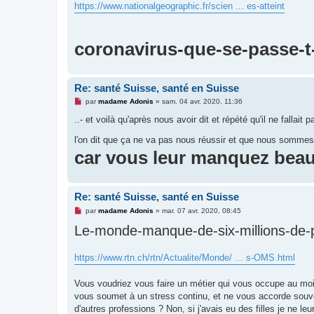
https://www.nationalgeographic.fr/scien ... es-atteint
n
o
n
l
u
coronavirus-que-se-passe-t-
Re: santé Suisse, santé en Suisse
M
par
madame Adonis
»
sam. 04 avr. 2020, 11:36
e
s
..- et voilà qu'après nous avoir dit et répété qu'il ne fall
s
a
l'on dit que ça ne va pas nous réussir et que nous sommes 
g
car vous leur manquez bea
e
n
o
n
l
u
Re: santé Suisse, santé en Suisse
M
par
madame Adonis
»
mar. 07 avr. 2020, 08:45
e
Le-monde-manque-de-six-millions-de-pr
s
s
a
g
https://www.rtn.ch/rtn/Actualite/Monde/ ... s-OMS.html
e
n
o
Vous voudriez vous faire un métier qui vous occupe au moin
n
l
vous soumet à un stress continu, et ne vous accorde souv
u
d'autres professions ? Non, si j'avais eu des filles je ne le