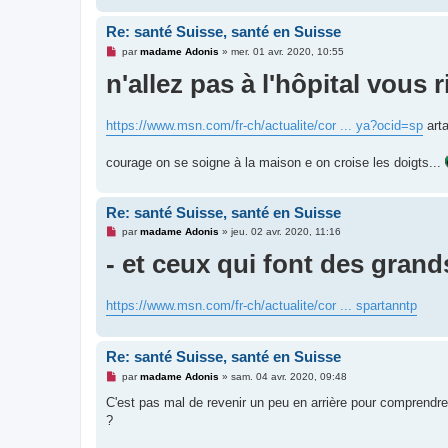
Re: santé Suisse, santé en Suisse
M
par
madame Adonis
»
mer. 01 avr. 2020, 10:55
e
n'allez pas à l'hôpital vous 
s
s
a
g
e
https://www.msn.com/fr-ch/actualite/cor ... ya?ocid=sp
art
n
o
n
courage on se soigne à la maison e on croise les doigts...
l
u
Re: santé Suisse, santé en Suisse
M
par
madame Adonis
»
jeu. 02 avr. 2020, 11:16
e
- et ceux qui font des grands
s
s
a
g
e
https://www.msn.com/fr-ch/actualite/cor ... spartanntp
n
o
n
l
Re: santé Suisse, santé en Suisse
u
M
par
madame Adonis
»
sam. 04 avr. 2020, 09:48
e
s
C'est pas mal de revenir un peu en arrière pour comprendre
s
?
a
g
e