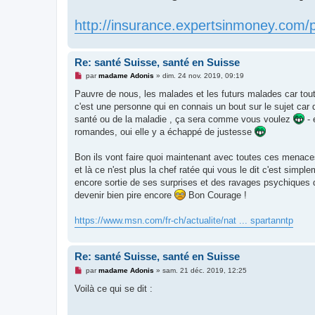
http://insurance.expertsinmoney.com
Re: santé Suisse, santé en Suisse
M
par
madame Adonis
»
dim. 24 nov. 2019, 09:19
e
s
Pauvre de nous, les malades et les futurs malades car tou
s
c'est une personne qui en connais un bout sur le sujet car 
a
g
santé ou de la maladie , ça sera comme vous voulez
- 
e
romandes, oui elle y a échappé de justesse
n
o
n
Bon ils vont faire quoi maintenant avec toutes ces menaces
l
u
et là ce n'est plus la chef ratée qui vous le dit c'est simp
encore sortie de ses surprises et des ravages psychiques de
devenir bien pire encore
Bon Courage !
https://www.msn.com/fr-ch/actualite/nat ... spartanntp
Re: santé Suisse, santé en Suisse
M
par
madame Adonis
»
sam. 21 déc. 2019, 12:25
e
s
Voilà ce qui se dit :
s
a
g