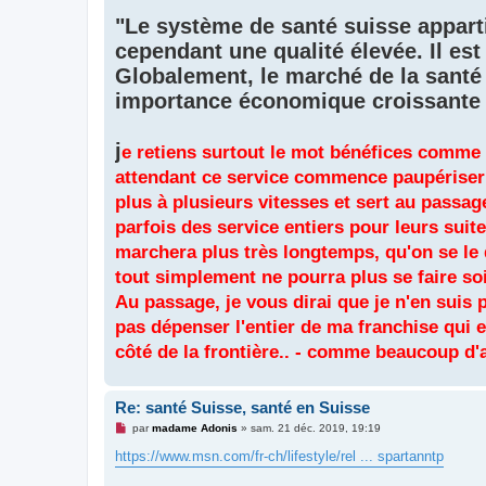
e
"Le système de santé suisse appart
n
o
cependant une qualité élevée. Il est
n
l
Globalement, le marché de la santé
u
importance économique croissante 
j
e retiens surtout le mot bénéfices comme
attendant ce service commence paupériser t
plus à plusieurs vitesses et sert au passag
parfois des service entiers pour leurs sui
marchera plus très longtemps, qu'on se le 
tout simplement ne pourra plus se faire so
Au passage, je vous dirai que je n'en suis p
pas dépenser l'entier de ma franchise qui e
côté de la frontière.. - comme beaucoup d'
Re: santé Suisse, santé en Suisse
M
par
madame Adonis
»
sam. 21 déc. 2019, 19:19
e
s
https://www.msn.com/fr-ch/lifestyle/rel ... spartanntp
s
a