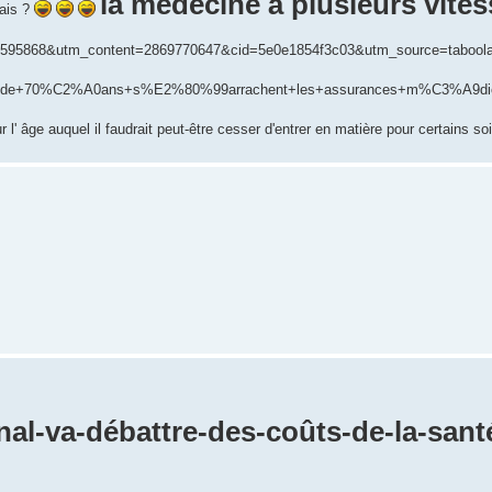
la médecine à plusieurs vite
sais ?
n=3595868&utm_content=2869770647&cid=5e0e1854f3c03&utm_source=tabo
ns+de+70%C2%A0ans+s%E2%80%99arrachent+les+assurances+m%C3%A9di
l' âge auquel il faudrait peut-être cesser d'entrer en matière pour certains so
onal-va-débattre-des-coûts-de-la-sant