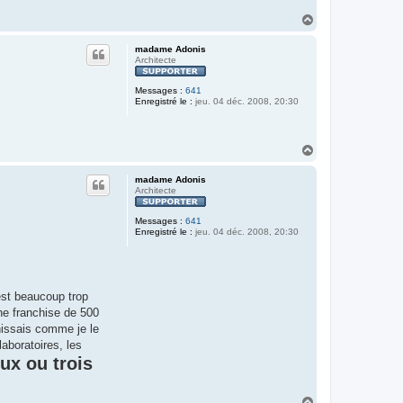
H
a
u
madame Adonis
t
Architecte
Messages :
641
Enregistré le :
jeu. 04 déc. 2008, 20:30
H
a
u
madame Adonis
t
Architecte
Messages :
641
Enregistré le :
jeu. 04 déc. 2008, 20:30
est beaucoup trop
ne franchise de 500
rnissais comme je le
aboratoires, les
ux ou trois
H