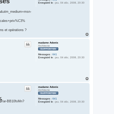
sses
Enregistré le :
jeu. 04 déc. 2008, 20:30
ola&utm_medium=msn-
cales+priv%C3%
ins et opérations ?
H
a
u
madame Adonis
t
Architecte
Messages :
641
Enregistré le :
jeu. 04 déc. 2008, 20:30
H
a
u
madame Adonis
t
Architecte
é
Messages :
641
/ar-BB10fsMn?
Enregistré le :
jeu. 04 déc. 2008, 20:30