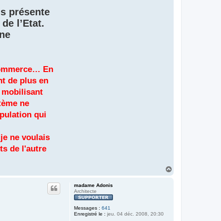
is présente
de l’Etat.
une
e commerce… En
nt de plus en
, mobilisant
stème ne
pulation qui
 je ne voulais
ts de l'autre
H
a
u
madame Adonis
t
Architecte
Messages :
641
Enregistré le :
jeu. 04 déc. 2008, 20:30