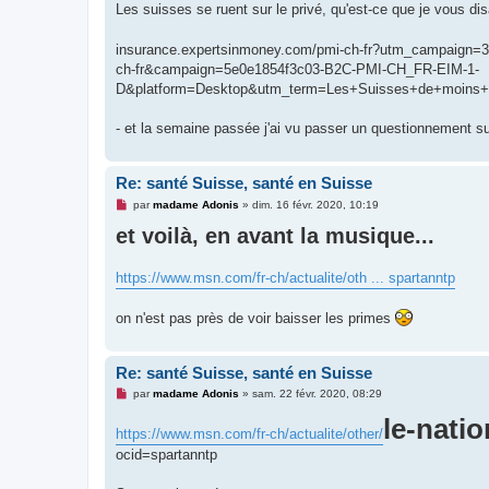
Les suisses se ruent sur le privé, qu'est-ce que je vous di
s
a
g
e
insurance.expertsinmoney.com/pmi-ch-fr?utm_campaig
n
ch-fr&campaign=5e0e1854f3c03-B2C-PMI-CH_FR-EIM-1-
o
n
D&platform=Desktop&utm_term=Les+Suisses+de+moi
l
u
- et la semaine passée j'ai vu passer un questionnement sur 
Re: santé Suisse, santé en Suisse
M
par
madame Adonis
»
dim. 16 févr. 2020, 10:19
e
et voilà, en avant la musique...
s
s
a
g
https://www.msn.com/fr-ch/actualite/oth ... spartanntp
e
n
o
on n'est pas près de voir baisser les primes
n
l
u
Re: santé Suisse, santé en Suisse
M
par
madame Adonis
»
sam. 22 févr. 2020, 08:29
e
s
le-nati
https://www.msn.com/fr-ch/actualite/other/
s
a
ocid=spartanntp
g
e
n