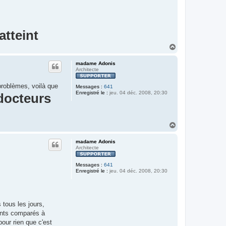
atteint
H
a
u
madame Adonis
t
Architecte
 problèmes, voilà que
Messages :
641
Enregistré le :
jeu. 04 déc. 2008, 20:30
docteurs
H
a
u
madame Adonis
t
Architecte
Messages :
641
Enregistré le :
jeu. 04 déc. 2008, 20:30
 tous les jours,
ants comparés à
pour rien que c'est