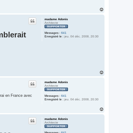
H
a
u
madame Adonis
t
Architecte
mblerait
Messages :
641
Enregistré le :
jeu. 04 déc. 2008, 20:30
H
a
u
madame Adonis
t
Architecte
'irai en France avec
Messages :
641
Enregistré le :
jeu. 04 déc. 2008, 20:30
H
a
u
madame Adonis
t
Architecte
Messages :
641