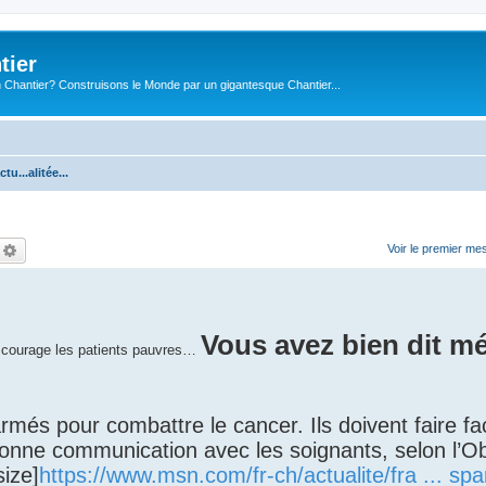
tier
 Chantier? Construisons le Monde par un gigantesque Chantier...
ctu...alitée...
echercher
Recherche avancée
Voir le premier me
Vous avez bien dit m
e courage les patients pauvres…
rmés pour combattre le cancer. Ils doivent faire f
 bonne communication avec les soignants, selon l’O
size]
https://www.msn.com/fr-ch/actualite/fra ... spa