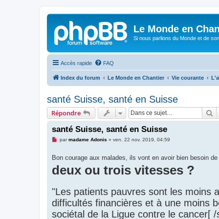
Le Monde en Chan
Si nous parlions du Monde et de son
Accès rapide
FAQ
Index du forum
Le Monde en Chantier
Vie courante
L'a
santé Suisse, santé en Suisse
R
Répondre
santé Suisse, santé en Suisse
M
par
madame Adonis
»
ven. 22 nov. 2019, 04:59
e
s
Bon courage aux malades, ils vont en avoir bien besoin d
s
a
deux ou trois vitesses ?
g
e
n
o
"Les patients pauvres sont les moins a
n
l
difficultés financières et à une moins
u
sociétal de la Ligue contre le cancer[ /