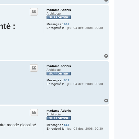
a
u
madame Adonis
t
Architecte
nté :
Messages :
641
Enregistré le :
jeu. 04 déc. 2008, 20:30
H
a
u
madame Adonis
t
Architecte
Messages :
641
Enregistré le :
jeu. 04 déc. 2008, 20:30
H
a
u
madame Adonis
t
Architecte
otre monde globalisé
Messages :
641
Enregistré le :
jeu. 04 déc. 2008, 20:30