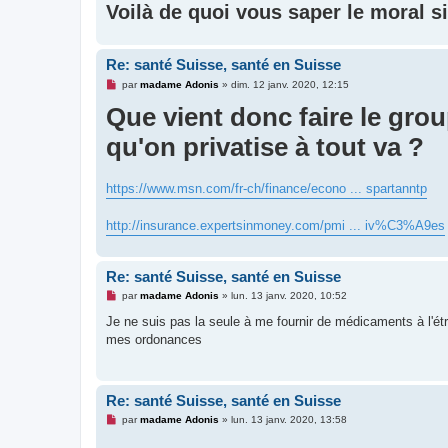
g
Voilà de quoi vous saper le moral si 
e
n
o
n
Re: santé Suisse, santé en Suisse
l
u
M
par
madame Adonis
»
dim. 12 janv. 2020, 12:15
e
Que vient donc faire le grou
s
s
a
qu'on privatise à tout va ?
g
e
n
o
https://www.msn.com/fr-ch/finance/econo ... spartanntp
n
l
u
http://insurance.expertsinmoney.com/pmi ... iv%C3%A9es
Re: santé Suisse, santé en Suisse
M
par
madame Adonis
»
lun. 13 janv. 2020, 10:52
e
s
Je ne suis pas la seule à me fournir de médicaments à l'étran
s
mes ordonances
a
g
e
n
o
Re: santé Suisse, santé en Suisse
n
l
M
par
madame Adonis
»
lun. 13 janv. 2020, 13:58
u
e
s