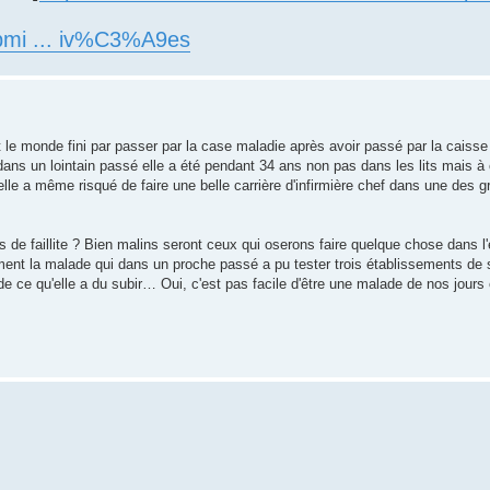
/pmi ... iv%C3%A9es
t le monde fini par passer par la case maladie après avoir passé par la cais
dans un lointain passé elle a été pendant 34 ans non pas dans les lits mais à c
elle a même risqué de faire une belle carrière d'infirmière chef dans une des 
 de faillite ? Bien malins seront ceux qui oserons faire quelque chose dans l
lement la malade qui dans un proche passé a pu tester trois établissements de s
 ce qu'elle a du subir… Oui, c'est pas facile d'être une malade de nos jours 