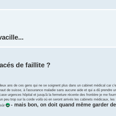
cille...
és de faillite ?
 deux ans de ces gens qui ne se soignent plus dans un cabinet médical car c'
 haut de suisse, à l'assurance maladie sans aucune aide et qui a dû prendre u
 case urgences hôpital et jusqu'à la fermeture récente des frontière je me fou
n peu trop sur la corde voilà où en seront arrivés les cabinets médicaux, les l
- mais bon, on doit quand même garder de
 sûr