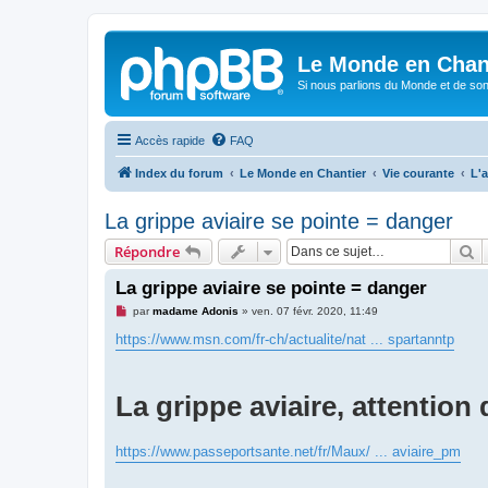
Le Monde en Chan
Si nous parlions du Monde et de son
Accès rapide
FAQ
Index du forum
Le Monde en Chantier
Vie courante
L'a
La grippe aviaire se pointe = danger
R
Répondre
La grippe aviaire se pointe = danger
M
par
madame Adonis
»
ven. 07 févr. 2020, 11:49
e
s
https://www.msn.com/fr-ch/actualite/nat ... spartanntp
s
a
g
e
La grippe aviaire, attention 
n
o
n
l
https://www.passeportsante.net/fr/Maux/ ... aviaire_pm
u