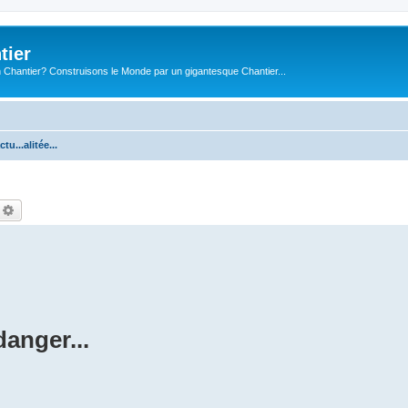
tier
 Chantier? Construisons le Monde par un gigantesque Chantier...
ctu...alitée...
echercher
Recherche avancée
danger...