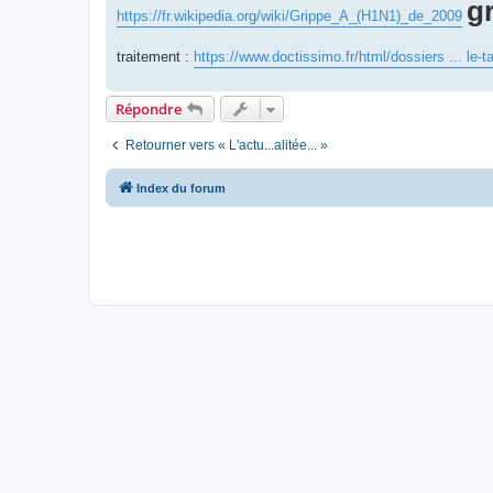
g
https://fr.wikipedia.org/wiki/Grippe_A_(H1N1)_de_2009
traitement :
https://www.doctissimo.fr/html/dossiers ... le-t
Répondre
Retourner vers « L'actu...alitée... »
Index du forum