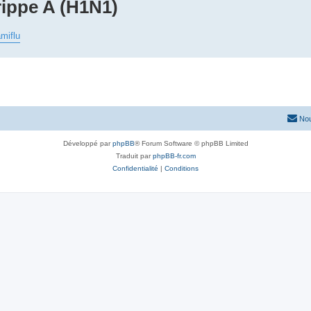
rippe A (H1N1)
amiflu
Nou
Développé par
phpBB
® Forum Software © phpBB Limited
Traduit par
phpBB-fr.com
Confidentialité
|
Conditions