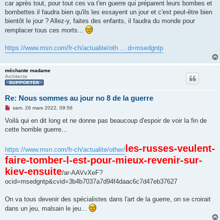
car après tout, pour tout ces va t'en guerre qui préparent leurs bombes et
a
g
bombettes il faudra bien qu'ils les essayent un jour et c'est peut-être bien
e
bientôt le jour ? Allez-y, faites des enfants, il faudra du monde pour
n
o
remplacer tous ces morts...
n
l
u
https://www.msn.com/fr-ch/actualite/oth ... d=msedgntp
méchante madame
Architecte
Re: Nous sommes au jour no 8 de la guerre
M
sam. 26 mars 2022, 09:56
e
s
Voilà qui en dit long et ne donne pas beaucoup d'espoir de voir la fin de
s
cette horrible guerre...
a
g
e
les-russes-veulent-
https://www.msn.com/fr-ch/actualite/other/
n
o
faire-tomber-l-est-pour-mieux-revenir-sur-
n
l
kiev-ensuite
/ar-AAVvXeF?
u
ocid=msedgntp&cvid=3b4b7037a7d94f4daac6c7d47eb37627
On va tous devenir des spécialistes dans l'art de la guerre, on se croirait
dans un jeu, malsain le jeu...