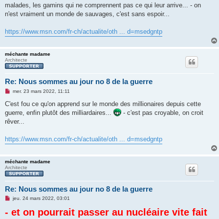
s
malades, les gamins qui ne comprennent pas ce qui leur arrive... - on
a
g
n'est vraiment un monde de sauvages, c'est sans espoir...
e
n
o
https://www.msn.com/fr-ch/actualite/oth ... d=msedgntp
n
l
u
méchante madame
Architecte
Re: Nous sommes au jour no 8 de la guerre
M
mer. 23 mars 2022, 11:11
e
s
C'est fou ce qu'on apprend sur le monde des millionaires depuis cette
s
guerre, enfin plutôt des milliardaires...
- c'est pas croyable, on croit
a
g
rêver...
e
n
o
https://www.msn.com/fr-ch/actualite/oth ... d=msedgntp
n
l
u
méchante madame
Architecte
Re: Nous sommes au jour no 8 de la guerre
M
jeu. 24 mars 2022, 03:01
e
- et on pourrait passer au nucléaire vite fait
s
s