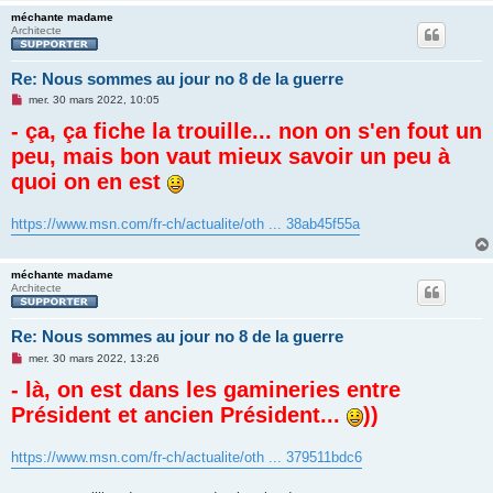
méchante madame
Architecte
Re: Nous sommes au jour no 8 de la guerre
M
mer. 30 mars 2022, 10:05
e
- ça, ça fiche la trouille... non on s'en fout un
s
s
peu, mais bon vaut mieux savoir un peu à
a
g
quoi on en est
e
n
o
n
https://www.msn.com/fr-ch/actualite/oth ... 38ab45f55a
l
u
méchante madame
Architecte
Re: Nous sommes au jour no 8 de la guerre
M
mer. 30 mars 2022, 13:26
e
- là, on est dans les gamineries entre
s
s
Président et ancien Président...
))
a
g
e
n
https://www.msn.com/fr-ch/actualite/oth ... 379511bdc6
o
n
l