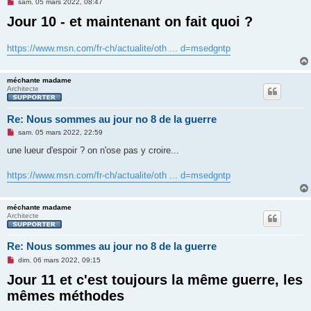
M
sam. 05 mars 2022, 08:47
e
Jour 10 - et maintenant on fait quoi ?
s
s
a
g
https://www.msn.com/fr-ch/actualite/oth ... d=msedgntp
e
n
o
n
méchante madame
l
Architecte
u
Re: Nous sommes au jour no 8 de la guerre
M
sam. 05 mars 2022, 22:59
e
s
une lueur d'espoir ? on n'ose pas y croire...
s
a
g
https://www.msn.com/fr-ch/actualite/oth ... d=msedgntp
e
n
o
n
méchante madame
l
Architecte
u
Re: Nous sommes au jour no 8 de la guerre
M
dim. 06 mars 2022, 09:15
e
Jour 11 et c'est toujours la même guerre, les
s
s
mêmes méthodes
a
g
e