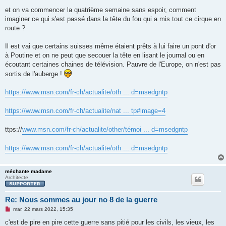
e
s
et on va commencer la quatrième semaine sans espoir, comment
s
imaginer ce qui s'est passé dans la tête du fou qui a mis tout ce cirque en
a
g
route ?
e
n
o
Il est vai que certains suisses même étaient prêts à lui faire un pont d'or
n
à Poutine et on ne peut que secouer la tête en lisant le journal ou en
l
u
écoutant certaines chaines de télévision. Pauvre de l'Europe, on n'est pas
sortis de l'auberge !
https://www.msn.com/fr-ch/actualite/oth ... d=msedgntp
https://www.msn.com/fr-ch/actualite/nat ... tp#image=4
ttps://
www.msn.com/fr-ch/actualite/other/témoi ... d=msedgntp
https://www.msn.com/fr-ch/actualite/oth ... d=msedgntp
méchante madame
Architecte
Re: Nous sommes au jour no 8 de la guerre
M
mar. 22 mars 2022, 15:35
e
s
c'est de pire en pire cette guerre sans pitié pour les civils, les vieux, les