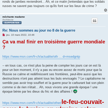
ronds de jambes reviendront... Ah, et ce matin j'entendais que les soldats
russes ne savent pas toujours ce qu'ils font sur les lieux de crime ?
méchante madame
Architecte
Re: Nous sommes au jour no 8 de la guerre
M
jeu. 10 mars 2022, 10:46
e
Ça va mal finir en troisième guerre mondiale
s
s
?
a
g
e
n
https://www.msn.com/fr-ch/actualite/oth ... d=msedgntp
o
n
l
-- en tous cas, ce n'est plus la peine de compter les jours car on est là
u
pour un bon moment, il n'y a pas eu encore assez de morts pour que la
Russie se calme et redéfinissent ses frontières, peut-être aussi que les
destructions n'ont pas atteint tous les buts envisagés ? Le capitalisme ne
semble pas avoir trop souffert et la guerre pour le carburant bat son plein
comme si de rien n'était... Ah, nous vivons une grande époque ! une
époque bénie par les dieux du fric et des affaires !
le-feu-couvait-
https://www.msn.com/fr-ch/actualite/other/