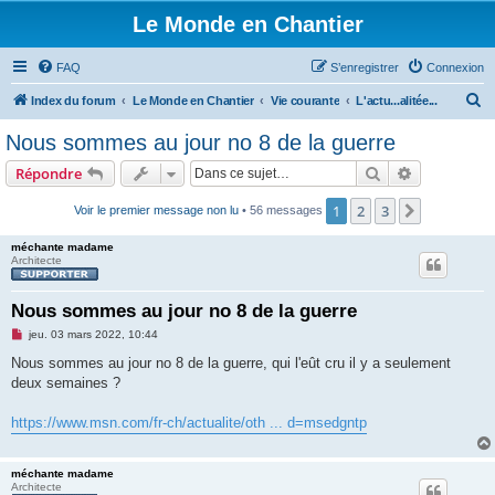
Le Monde en Chantier
FAQ
S’enregistrer
Connexion
R
Index du forum
Le Monde en Chantier
Vie courante
L'actu...alitée...
e
Nous sommes au jour no 8 de la guerre
c
Rechercher
Recherche 
Répondre
h
e
1
2
3
Suivante
Voir le premier message non lu
• 56 messages
r
méchante madame
c
Architecte
h
Nous sommes au jour no 8 de la guerre
e
M
jeu. 03 mars 2022, 10:44
r
e
s
Nous sommes au jour no 8 de la guerre, qui l'eût cru il y a seulement
s
deux semaines ?
a
g
e
https://www.msn.com/fr-ch/actualite/oth ... d=msedgntp
n
o
n
l
méchante madame
u
Architecte