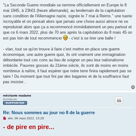
n
"La Seconde Guerre mondiale se termine officiellement en Europe le 8
o
mai 1945, à 23h01 (heure allemande), au lendemain de la capitulation
n
l
sans condition de l'Allemagne nazie, signée le 7 mai à Reims." une tuerie
u
incroyable et on pensait alors que jamais une chose aussi atroce ne se
reproduirait alors que ça a recommencé immédiatement un peu partout et
que ce 6 mars 2022, plus de 70 ans après la capitulation du 8 mais 45 on
est pas loin de tout recommencer
- c'est à se tirer une balle !
- vlan, tout se qu'on trouve à faire c'est mettre en place une guerre
économique, une autre guerre quoi, ils ont vraiment une immagination
débordante tout ces cons au lieu de soigner un peu leur nationalisme
imbécile. Pauvres gosses du 21ème siècle, ils sont de moins en moins
nombreux à naître, il faut espérer que notre terre finira rapidement pas se
taire ! Du moment que tout fini par des bagarres et de la souffrance faut
pas insister...
méchante madame
Architecte
Re: Nous sommes au jour no 8 de la guerre
M
dim. 06 mars 2022, 15:28
e
- de pire en pire...
s
s
a