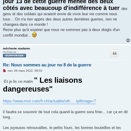
jour 13 de cette guerre menée des deux
s
côtés avec beaucoup d'indifférence à tuer
a
des
g
gens et des soldats qui avaient envie de vivre leur vie comme nous
e
n
tous... On n'a rien appris des deux autres dernières guerres, rien ne
o
changera dans ce monde !
n
l
Reste plus qu'à espérer que nous ne sommes pas à deux doigts d'un
u
conflit mondial...
méchante madame
Architecte
Re: Nous sommes au jour no 8 de la guerre
M
mer. 09 mars 2022, 09:52
e
s
" Les liaisons
-Et je lis ce matin
s
a
dangereuses"
g
e
n
o
https://www.msn.com/fr-ch/actualite/oth ... tp#image=7
n
l
u
il faudra se souvenir de tout cela quand la guerre sera finie... car ça en dit
long...
Les joyeuses retrouvailles, le petits fours, les bonnes bouteilles et les