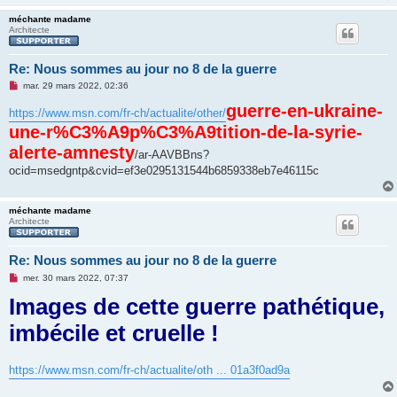
méchante madame
Architecte
Re: Nous sommes au jour no 8 de la guerre
M
mar. 29 mars 2022, 02:36
e
s
guerre-en-ukraine-
https://www.msn.com/fr-ch/actualite/other/
s
une-r%C3%A9p%C3%A9tition-de-la-syrie-
a
g
alerte-amnesty
e
/ar-AAVBBns?
n
ocid=msedgntp&cvid=ef3e0295131544b6859338eb7e46115c
o
n
l
u
méchante madame
Architecte
Re: Nous sommes au jour no 8 de la guerre
M
mer. 30 mars 2022, 07:37
e
Images de cette guerre pathétique,
s
s
a
imbécile et cruelle !
g
e
n
o
https://www.msn.com/fr-ch/actualite/oth ... 01a3f0ad9a
n
l
u