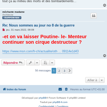
tout ça au millieu des morts et des bombardements...
u
méchante madame
Architecte
Re: Nous sommes au jour no 8 de la guerre
M
jeu. 31 mars 2022, 08:08
e
-et on va laisser Poutine- le- Menteur
s
s
continuer son cirque destructeur ?
a
g
e
n
https://www.msn.com/fr-ch/actualite/oth ... 09114e1d43
o
n
l
u
Répondre
1
2
3
Suivante
56 messages
Aller à
Index du forum
Heures au format
UTC+01:00
Développé par
phpBB
® Forum Software © phpBB Limited
Traduit par
phpBB-fr.com
Confidentialité
|
Conditions