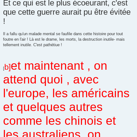
Et ce qui est le plus écoeurant, c'est
s
a
que cette guerre aurait pu être évitée
g
e
!
n
o
n
l
u
Il a fallu qu'un malade mental se faufile dans cette histoire pour tout
foutre en l'air ! Là est le drame, les morts, la destruction inutile- mais
tellement inutile. C'est pathétiue !
et maintenant , on
b]
[
attend quoi , avec
l'europe, les américains
et quelques autres
comme les chinois et
les australiens. on