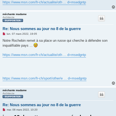
g
https://www.msn.com/fr-ch/actualite/oth ... d=msedgntp
e
n
o
n
méchante madame
l
Architecte
u
Re: Nous sommes au jour no 8 de la guerre
M
lun. 07 mars 2022, 19:05
e
s
Notre Rochebin remet à sa place un russe qui cherche à défendre son
s
inqualifiable pays ...
a
g
e
https://www.msn.com/fr-ch/actualite/oth ... d=msedgntp
n
o
n
l
u
https://www.msn.com/fr-ch/sport/other/e ... d=msedgntp
méchante madame
Architecte
Re: Nous sommes au jour no 8 de la guerre
M
mar. 08 mars 2022, 10:20
e
s