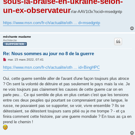
sous-la-braise-en-ukraine-selon-
un-ex-observateur
r/ar-AAV1t3x?ocid=msedgntp
https://www.msn.com/fr-ch/actualite/oth ... d=msedgntp
méchante madame
Architecte
Re: Nous sommes au jour no 8 de la guerre
M
mar. 15 mars 2022, 07:41
e
s
https://www.msn.com/fr-ch/actualite/oth ... id=BingHPC
s
a
g
Oui, cette guerre semble aller de l'avant d'une façon toujours plus atroce
e
? On sent la volonté de détruire et pas seulement le pays mais la vie. Je
n
o
ne vois toujours pas clairement les causes de cette guerre car on en
n
parle peu... Ce qui semble de plus en plus certain c'est que les tensions
l
u
entre ces deux peuples qui pourtant se comprenaient par une langue, le
russe, ne pouvaient pas se supporter, se voir, vivre ensemble ? Ils se
détestaient, se détestent toujours sans pitié ou je me trompe ? - et ça
finira comment cette histoire, par une guerre mondiale ? En tous as ça en
prend le chemin !