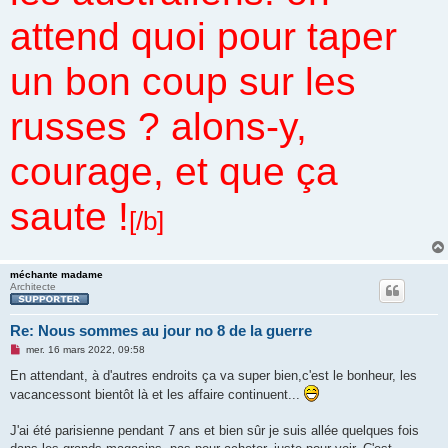
attend quoi pour taper
un bon coup sur les
russes ? alons-y,
courage, et que ça
saute !
[/b]
méchante madame
Architecte
Re: Nous sommes au jour no 8 de la guerre
M
mer. 16 mars 2022, 09:58
e
s
En attendant, à d'autres endroits ça va super bien,c'est le bonheur, les
s
vacancessont bientôt là et les affaire continuent...
a
g
e
J'ai été parisienne pendant 7 ans et bien sûr je suis allée quelques fois
n
o