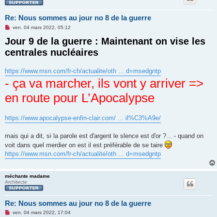
Re: Nous sommes au jour no 8 de la guerre
M
ven. 04 mars 2022, 05:12
e
Jour 9 de la guerre : Maintenant on vise les
s
s
centrales nucléaires
a
g
e
n
https://www.msn.com/fr-ch/actualite/oth ... d=msedgntp
o
- ça va marcher, ils vont y arriver =>
n
l
u
en route pour L’Apocalypse
https://www.apocalypse-enfin-clair.com/ ... il%C3%A9e/
mais qui a dit, si la parole est d'argent le slence est d'or ?... - quand on
voit dans quel merdier on est il est préférable de se taire
https://www.msn.com/fr-ch/actualite/oth ... d=msedgntp
méchante madame
Architecte
Re: Nous sommes au jour no 8 de la guerre
M
ven. 04 mars 2022, 17:04