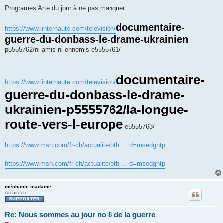
e
s
Programes Arte du jour à ne pas manquer :
s
a
g
documentaire-
https://www.linternaute.com/television/
e
guerre-du-donbass-le-drame-ukrainien
n
-
o
p5555762/ni-amis-ni-ennemis-e5555761/
n
l
u
documentaire-
https://www.linternaute.com/television/
guerre-du-donbass-le-drame-
ukrainien-p5555762/la-longue-
route-vers-l-europe
-e5555763/
https://www.msn.com/fr-ch/actualite/oth ... d=msedgntp
https://www.msn.com/fr-ch/actualite/oth ... d=msedgntp
méchante madame
Architecte
Re: Nous sommes au jour no 8 de la guerre