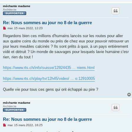
méchante madame
Architecte
Re: Nous sommes au jour no 8 de la guerre
M
mar. 15 mars 2022, 12:23
e
s
Regardons bien ces millions d'humains lancés sur les routes pour aller
s
aux quatre coins du monde ou près de chez eux pour pouvoir retrouver un
a
g
jour leurs meubles calcinés ? Ils sont prêts à quoi, à un pays entièrement
e
vidé et détruit ? Un monde de sauvages pour lesquels lavie humaine c'esr
n
o
rien, rien du tout !
n
l
u
https://www.rts.ch/info/suisse/12924435 ... niens.html
https://www.rts.ch/play/tv/12h45/video/ ... o:12910005
Quelle vie pour tous ces gens qui ont échappé au pire ?
méchante madame
Architecte
Re: Nous sommes au jour no 8 de la guerre
M
mar. 15 mars 2022, 16:25
e
s