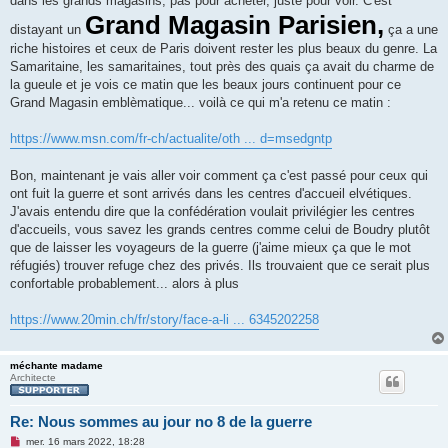
dans les grands magasins, pas pour acheter, juste pour voir. C'est
n
Grand Magasin Parisien,
l
distayant un
ça a une
u
riche histoires et ceux de Paris doivent rester les plus beaux du genre. La
Samaritaine, les samaritaines, tout près des quais ça avait du charme de
la gueule et je vois ce matin que les beaux jours continuent pour ce
Grand Magasin emblèmatique... voilà ce qui m'a retenu ce matin :
https://www.msn.com/fr-ch/actualite/oth ... d=msedgntp
Bon, maintenant je vais aller voir comment ça c'est passé pour ceux qui
ont fuit la guerre et sont arrivés dans les centres d'accueil elvétiques.
J'avais entendu dire que la confédération voulait privilégier les centres
d'accueils, vous savez les grands centres comme celui de Boudry plutôt
que de laisser les voyageurs de la guerre (j'aime mieux ça que le mot
réfugiés) trouver refuge chez des privés. Ils trouvaient que ce serait plus
confortable probablement... alors à plus
https://www.20min.ch/fr/story/face-a-li ... 6345202258
méchante madame
Architecte
Re: Nous sommes au jour no 8 de la guerre
M
mer. 16 mars 2022, 18:28