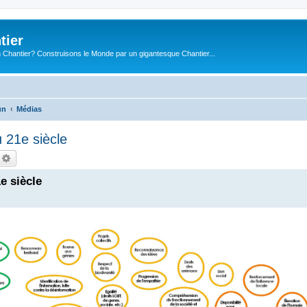
tier
 Chantier? Construisons le Monde par un gigantesque Chantier...
un
Médias
u 21e siècle
echercher
Recherche avancée
e siècle