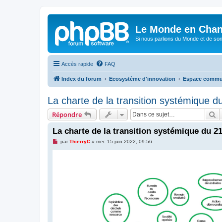
Le Monde en Chan
Si nous parlions du Monde et de son
Accès rapide
FAQ
Index du forum
Ecosystème d'innovation
Espace comm
La charte de la transition systémique d
R
Répondre
La charte de la transition systémique du 21
M
par
ThierryC
»
mer. 15 juin 2022, 09:56
e
s
s
a
g
e
n
o
n
l
u