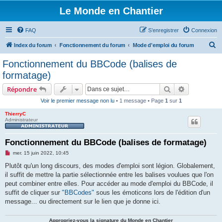
Le Monde en Chantier
FAQ
S’enregistrer
Connexion
R
Index du forum
Fonctionnement du forum
Mode d'emploi du forum
e
Fonctionnement du BBCode (balises de
c
formatage)
h
Rechercher
Recherche 
Répondre
e
Voir le premier message non lu
• 1 message • Page
1
sur
1
r
ThierryC
c
Administrateur
h
e
Fonctionnement du BBCode (balises de formatage)
r
M
mer. 15 juin 2022, 10:45
e
s
Plutôt qu'un long discours, des modes d'emploi sont légion. Globalement,
s
il suffit de mettre la partie sélectionnée entre les balises voulues que l'on
a
g
peut combiner entre elles. Pour accéder au mode d'emploi du BBCode, il
e
suffit de cliquer sur
"BBCodes"
sous les émoticons lors de l'édition d'un
n
o
message... ou directement sur le lien que je donne ici.
n
l
u
Appropriez-vous la signature du Monde en Chantier