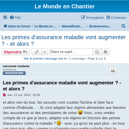
Le Monde en Chantier
FAQ
S’enregistrer
Connexion
R
Index du forum
Le Monde en Chantier
Nature/Ecologie/Ptits oiseaux...
Environnement/écologie
e
Les primes d'assurance maladie vont augmenter
c
? - et alors ?
h
Rechercher
Recherche 
Répondre
e
Voir le premier message non lu
• 1 message • Page
1
sur
1
r
méchante madame
c
Architecte
h
e
Les primes d'assurance maladie vont augmenter ? -
et alors ?
r
M
mer. 12 oct. 2022, 10:03
e
s
et alors rien du tout, les assurés vont courber l'échine et faire face
s
comme d'habitude... - ils vont adapter leur régime alimentaire aux besoins
a
g
des assurances et des prestataires de soins
Vous, vous rendez
e
compte de ce que je lance, adapter son régime en fonction des primes
n
o
d'assurance contre la maladie ?
- avec ça qu'on ne peut plus - en tous
n
cas pour moi- allez comme ça n'importe pour quelle maladie chez le