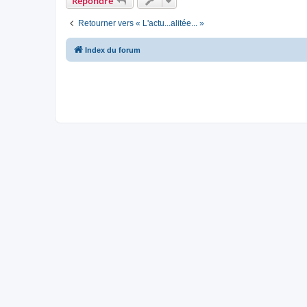
Répondre
Retourner vers « L'actu...alitée... »
Index du forum