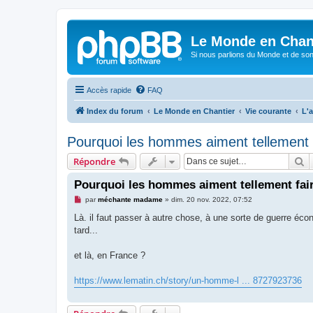
Le Monde en Chan
Si nous parlions du Monde et de son
Accès rapide
FAQ
Index du forum
Le Monde en Chantier
Vie courante
L'a
Pourquoi les hommes aiment tellement f
R
Répondre
Pourquoi les hommes aiment tellement fair
M
par
méchante madame
»
dim. 20 nov. 2022, 07:52
e
s
Là. il faut passer à autre chose, à une sorte de guerre éc
s
tard...
a
g
e
et là, en France ?
n
o
n
https://www.lematin.ch/story/un-homme-l ... 8727923736
l
u