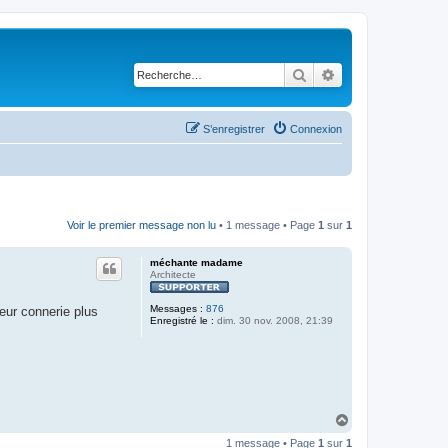
Rechercher
Recherche avancé
S’enregistrer
Connexion
Voir le premier message non lu
• 1 message • Page
1
sur
1
méchante madame
Architecte
Messages :
876
eur connerie plus
Enregistré le :
dim. 30 nov. 2008, 21:39
H
a
1 message • Page
1
sur
1
u