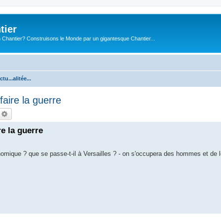
tier
 Chantier? Construisons le Monde par un gigantesque Chantier...
ctu...alitée...
aire la guerre
echercher
Recherche avancée
e la guerre
onomique ? que se passe-t-il à Versailles ? - on s'occupera des hommes et de l