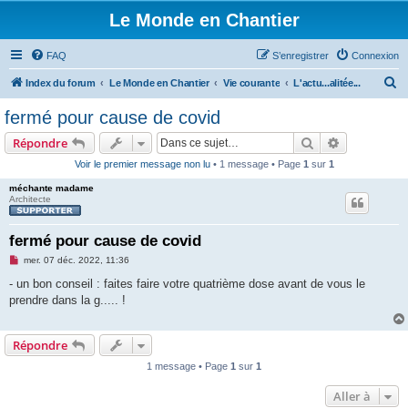
Le Monde en Chantier
FAQ
S’enregistrer
Connexion
R
Index du forum
Le Monde en Chantier
Vie courante
L'actu...alitée...
e
fermé pour cause de covid
c
Rechercher
Recherche 
Répondre
h
Voir le premier message non lu
• 1 message • Page
1
sur
1
e
méchante madame
r
Architecte
c
h
fermé pour cause de covid
e
M
mer. 07 déc. 2022, 11:36
e
r
s
- un bon conseil : faites faire votre quatrième dose avant de vous le
s
prendre dans la g..... !
a
g
e
n
Répondre
o
n
1 message • Page
1
sur
1
l
u
Aller à