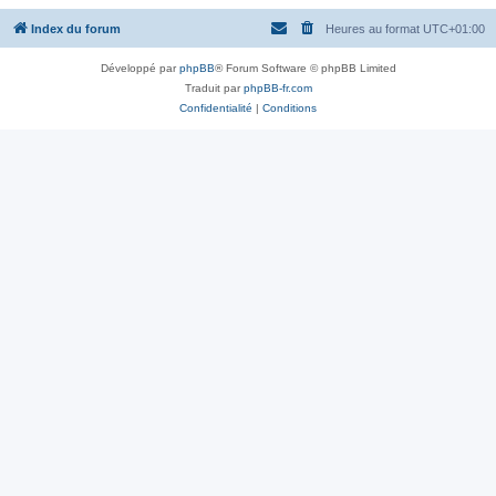
Index du forum
Heures au format
UTC+01:00
Développé par
phpBB
® Forum Software © phpBB Limited
Traduit par
phpBB-fr.com
Confidentialité
|
Conditions