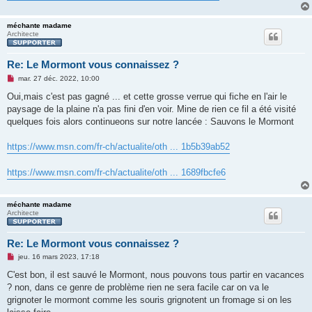
méchante madame
Architecte
Re: Le Mormont vous connaissez ?
M
mar. 27 déc. 2022, 10:00
e
s
Oui,mais c'est pas gagné ... et cette grosse verrue qui fiche en l'air le
s
paysage de la plaine n'a pas fini d'en voir. Mine de rien ce fil a été visité
a
g
quelques fois alors continueons sur notre lancée : Sauvons le Mormont
e
n
o
https://www.msn.com/fr-ch/actualite/oth ... 1b5b39ab52
n
l
u
https://www.msn.com/fr-ch/actualite/oth ... 1689fbcfe6
méchante madame
Architecte
Re: Le Mormont vous connaissez ?
M
jeu. 16 mars 2023, 17:18
e
s
C'est bon, il est sauvé le Mormont, nous pouvons tous partir en vacances
s
? non, dans ce genre de problème rien ne sera facile car on va le
a
g
grignoter le mormont comme les souris grignotent un fromage si on les
e