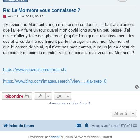
Re: Le Mormont vous connaissez ?
M
mar. 18 avr. 2023, 00:39
e
s
-j'y revient au Mormont car ça m'empèche de dormir... Il faut absolument
s
que j'aille y faire un tour quand mon covid long aura un peu passé. J'ai
a
g
envie d'aller y faire des photos et j'espère bien que le ralentissement des
e
des affaires du monde finiront par le ménager un peu mon Mormont et
n
o
que le canton de vaud, qui n'est pas mon canton, aura un jour à coeur de
n
rabibocher ce coin du monde? Vous en pensez quoi vous, du Mormont ?
l
u
https://www.sauvonslemormont.ch/
https://www.bing.com/images/search?view ... ajaxserp=0
Répondre
4 messages • Page
1
sur
1
Aller à
Index du forum
Heures au format
UTC+01:00
Développé par
phpBB
® Forum Software © phpBB Limited