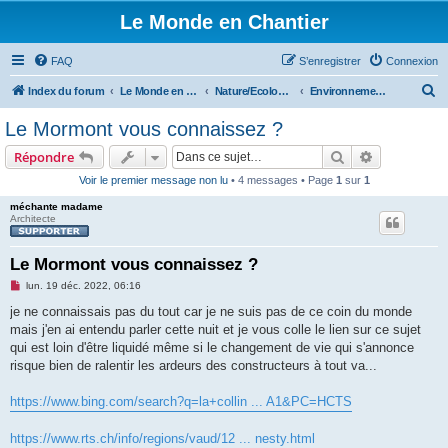
Le Monde en Chantier
FAQ
S’enregistrer
Connexion
R
Index du forum
Le Monde en Chantier
Nature/Ecologie/Ptits oiseaux...
Environnement/écologie
e
Le Mormont vous connaissez ?
c
Rechercher
Recherche 
Répondre
h
Voir le premier message non lu
• 4 messages • Page
1
sur
1
e
méchante madame
r
Architecte
c
h
Le Mormont vous connaissez ?
e
M
lun. 19 déc. 2022, 06:16
e
r
s
je ne connaissais pas du tout car je ne suis pas de ce coin du monde
s
mais j'en ai entendu parler cette nuit et je vous colle le lien sur ce sujet
a
g
qui est loin d'être liquidé même si le changement de vie qui s'annonce
e
risque bien de ralentir les ardeurs des constructeurs à tout va...
n
o
n
https://www.bing.com/search?q=la+collin ... A1&PC=HCTS
l
u
https://www.rts.ch/info/regions/vaud/12 ... nesty.html