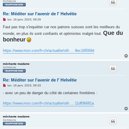
Architecte
Re: Méditer sur l'avenir de l' Helvétie
M
lun. 16 janv. 2023, 09:29
e
s
Faut pas trop s'inquiéter car nos patrons suisses sont les meilleurs du
s
Que du
monde, en plus ils sont confiants et optimistes malgré tout.
a
g
bonheur
e
n
o
https://www.msn.com/fr-ch/actualite/oth ... 9ec16f569d
n
l
u
méchante madame
Architecte
Re: Méditer sur l'avenir de l' Helvétie
M
lun. 16 janv. 2023, 09:33
e
s
- avec un peu de danger du côté de certaines frontières :
s
a
g
https://www.msn.com/fr-ch/actualite/oth ... 11df06681a
e
n
o
n
méchante madame
l
Architecte
u