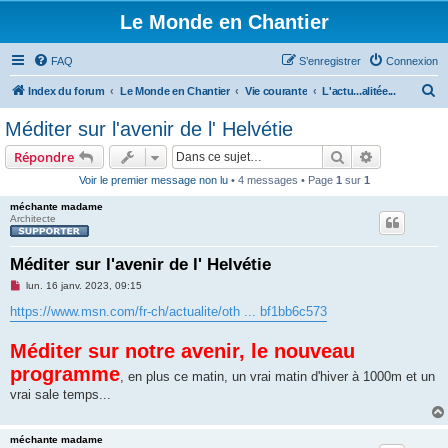
Le Monde en Chantier
FAQ
S’enregistrer
Connexion
R
Index du forum
Le Monde en Chantier
Vie courante
L'actu...alitée...
e
Méditer sur l'avenir de l' Helvétie
c
Rechercher
Recherche 
Répondre
h
Voir le premier message non lu
• 4 messages • Page
1
sur
1
e
méchante madame
r
Architecte
c
h
Méditer sur l'avenir de l' Helvétie
e
M
lun. 16 janv. 2023, 09:15
e
r
s
https://www.msn.com/fr-ch/actualite/oth ... bf1bb6c573
s
a
g
Méditer sur notre avenir, le nouveau
e
programme
n
, en plus ce matin, un vrai matin d'hiver à 1000m et un
o
vrai sale temps...
n
l
u
méchante madame