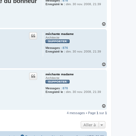
e du bonheur
Messages :
876
Enregistré le :
dim. 30 nov. 2008, 21:39
H
a
u
méchante madame
t
Architecte
Messages :
876
Enregistré le :
dim. 30 nov. 2008, 21:39
H
a
u
méchante madame
t
Architecte
Messages :
876
Enregistré le :
dim. 30 nov. 2008, 21:39
H
a
4 messages • Page
1
sur
1
u
t
Aller à