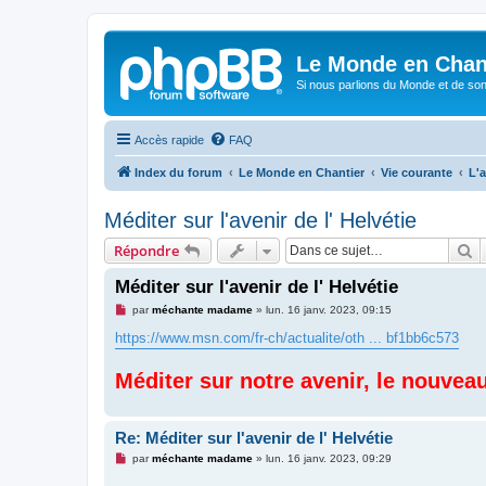
Le Monde en Chan
Si nous parlions du Monde et de son
Accès rapide
FAQ
Index du forum
Le Monde en Chantier
Vie courante
L'a
Méditer sur l'avenir de l' Helvétie
R
Répondre
Méditer sur l'avenir de l' Helvétie
M
par
méchante madame
»
lun. 16 janv. 2023, 09:15
e
s
https://www.msn.com/fr-ch/actualite/oth ... bf1bb6c573
s
a
g
Méditer sur notre avenir, le nouve
e
n
o
n
Re: Méditer sur l'avenir de l' Helvétie
l
u
M
par
méchante madame
»
lun. 16 janv. 2023, 09:29
e
s