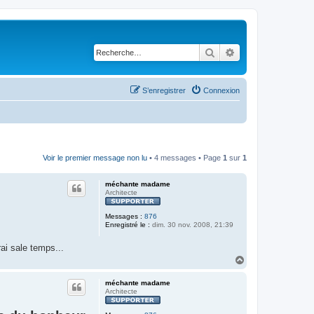
Rechercher
Recherche avancé
S’enregistrer
Connexion
Voir le premier message non lu
• 4 messages • Page
1
sur
1
méchante madame
Architecte
Messages :
876
Enregistré le :
dim. 30 nov. 2008, 21:39
rai sale temps...
H
a
u
méchante madame
t
Architecte