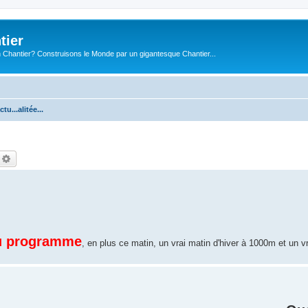
tier
 Chantier? Construisons le Monde par un gigantesque Chantier...
ctu...alitée...
echercher
Recherche avancée
au programme
, en plus ce matin, un vrai matin d'hiver à 1000m et un v