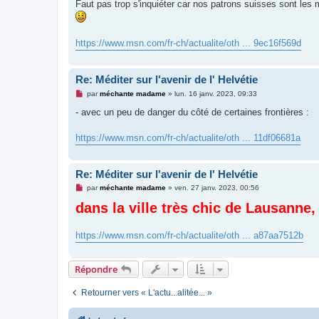
Faut pas trop s'inquiéter car nos patrons suisses sont les 
s
a
g
e
n
https://www.msn.com/fr-ch/actualite/oth ... 9ec16f569d
o
n
l
u
Re: Méditer sur l'avenir de l' Helvétie
M
par
méchante madame
»
lun. 16 janv. 2023, 09:33
e
s
- avec un peu de danger du côté de certaines frontières :
s
a
g
https://www.msn.com/fr-ch/actualite/oth ... 11df06681a
e
n
o
n
Re: Méditer sur l'avenir de l' Helvétie
l
u
M
par
méchante madame
»
ven. 27 janv. 2023, 00:56
e
dans la ville très chic de Lausanne
s
s
a
g
https://www.msn.com/fr-ch/actualite/oth ... a87aa7512b
e
n
o
n
Répondre
l
u
Retourner vers « L'actu...alitée... »