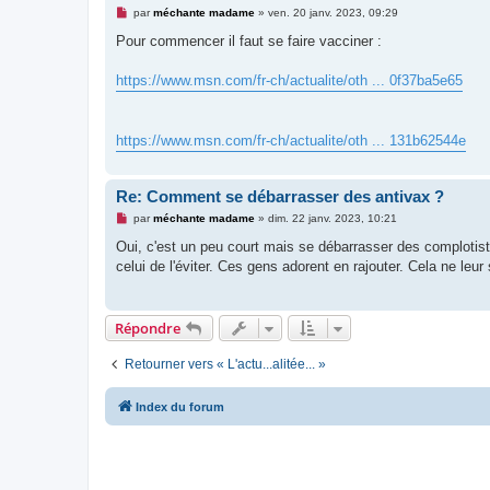
M
par
méchante madame
»
ven. 20 janv. 2023, 09:29
e
s
Pour commencer il faut se faire vacciner :
s
a
g
https://www.msn.com/fr-ch/actualite/oth ... 0f37ba5e65
e
n
o
n
https://www.msn.com/fr-ch/actualite/oth ... 131b62544e
l
u
Re: Comment se débarrasser des antivax ?
M
par
méchante madame
»
dim. 22 janv. 2023, 10:21
e
s
Oui, c'est un peu court mais se débarrasser des complotist
s
celui de l'éviter. Ces gens adorent en rajouter. Cela ne leur
a
g
e
n
o
Répondre
n
l
u
Retourner vers « L'actu...alitée... »
Index du forum