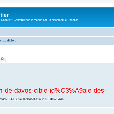
tier
 Chantier? Construisons le Monde par un gigantesque Chantier...
ctu...alitée...
echercher
Recherche avancée
m-de-davos-cible-id%C3%A9ale-des-
&cvid=326c809e01db4f91a140d1131b62544e