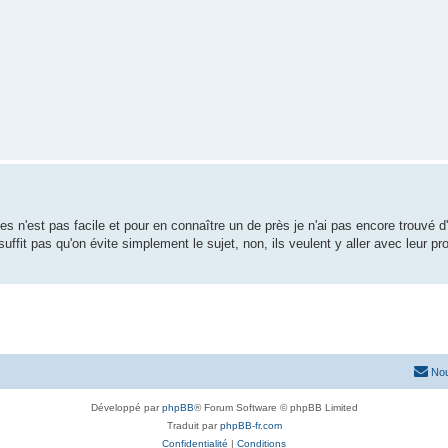
es n'est pas facile et pour en connaître un de près je n'ai pas encore trouvé 
 suffit pas qu'on évite simplement le sujet, non, ils veulent y aller avec leur p
Nou
Développé par
phpBB
® Forum Software © phpBB Limited
Traduit par
phpBB-fr.com
Confidentialité
|
Conditions