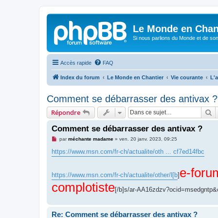
Le Monde en Chan
Si nous parlions du Monde et de son
Accès rapide
FAQ
Index du forum
Le Monde en Chantier
Vie courante
L'a
Comment se débarrasser des antivax ?
R
Répondre
Comment se débarrasser des antivax ?
M
par
méchante madame
»
ven. 20 janv. 2023, 09:25
e
s
https://www.msn.com/fr-ch/actualite/oth ... cf7ed14fbc
s
a
g
e-foru
e
https://www.msn.com/fr-ch/actualite/other/l[b
]
n
complotiste
o
[/b]s/ar-AA16zdzv?ocid=msedgntp
n
l
u
Re: Comment se débarrasser des antivax ?