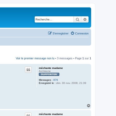
Rechercher
Recherche avancé
S’enregistrer
Connexion
Voir le premier message non lu
• 3 messages • Page
1
sur
1
méchante madame
Architecte
Messages :
876
Enregistré le :
dim. 30 nov. 2008, 21:39
H
a
u
méchante madame