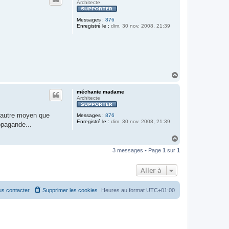
t
Architecte
Messages :
876
Enregistré le :
dim. 30 nov. 2008, 21:39
H
a
u
méchante madame
t
Architecte
d'autre moyen que
Messages :
876
Enregistré le :
dim. 30 nov. 2008, 21:39
ropagande...
H
a
3 messages • Page
1
sur
1
u
t
Aller à
s contacter
Supprimer les cookies
Heures au format
UTC+01:00