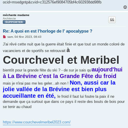
ocid=msedgntp&cvid=c312576ef9084705bf4c602938dd98fb
méchante madame
Architecte
Re: A quoi en est l'horloge de l' apocalypse ?
M
sam. 04 févr. 2023, 08:43
e
s
J'ai rêvé cette nuit que la guerre était finie et que tout un monde coloré de
s
à
vacanciers et de sportifs se retrouvait
a
g
Courchevel et Meribel
e
n
o
n
aujourd'hui
bientôt pour la grande fête du ski ? - de sur je sais qu'
l
u
à La Brévine c'est la Grande Fête du froid
Non, aussi car la
mais je n'irai pas me les geler...ah non !
jolie vallée de la Brévine est bien plus
accueillante en été,
le froid il faut lui foutre la paix il ne
demande que ça surtout que dans ce pays il reste des bouts de bois pour
se tenir au chaud
https://www.courchevelmeribel2023.com/