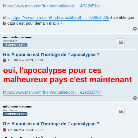
n
https://www.msn.com/fr-ch/actualite/oth ... 4f512d51ec
o
n
l
et...
https://www.msn.com/fr-ch/actualite/oth ... 8b89c1f03b
il semble que
u
la cata c'est pour demain matin ?
méchante madame
Architecte
Re: A quoi en est l'horloge de l' apocalypse ?
M
lun. 06 févr. 2023, 06:29
e
oui, l'apocalypse pour ces
s
s
a
malheureux pays c'est maintenant
g
e
n
o
https://www.msn.com/fr-ch/actualite/oth ... e29d023784
n
l
u
méchante madame
Architecte
Re: A quoi en est l'horloge de l' apocalypse ?
M
lun. 06 févr. 2023, 09:27
e
s