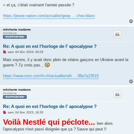
= et ça, c'était vraiment l'année passée ?
https://jeune-nation.com/actualite/geop ... chou-blanc
méchante madame
Architecte
Re: A quoi en est l'horloge de l' apocalypse ?
M
sam. 04 févr. 2023, 09:29
e
s
Mais voyons, il y avait donc plein de vilains garçons en Ukraine avant la
s
guerre ? J'y crois pas...
a
g
e
https://www.msn.com/fr-ch/actualite/oth ... 88a7a23515
n
o
n
l
méchante madame
u
Architecte
Re: A quoi en est l'horloge de l' apocalypse ?
M
sam. 04 févr. 2023, 16:30
e
Voilà Nestlé qui péclote...
s
s
ben alors
a
l'apocalypse n'est passi éloignée que ça ? Sauve qui peut !!
g
e