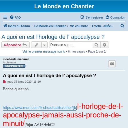
Le Monde en Chantier
FAQ
S’enregistrer
Connexion
R
Index du forum
Le Monde en Chantier
Vie courante
L'actu...alitée...
e
A quoi en est l'horloge de l' apocalypse ?
c
Rechercher
Recherche 
Répondre
h
Voir le premier message non lu
• 6 messages • Page
1
sur
1
e
méchante madame
r
Architecte
c
h
A quoi en est l'horloge de l' apocalypse ?
e
M
mer. 25 janv. 2023, 11:16
e
r
s
Bonne question...
s
a
g
e
l-horloge-de-l-
n
https://www.msn.com/fr-ch/actualite/other/[b
]
o
apocalypse-jamais-aussi-proche-de-
n
l
u
minuit/
[/b]ar-AA16HvbC?