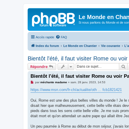
Le Monde en Chan
Si nous parlions du Monde et de son
Accès rapide
FAQ
Index du forum
Le Monde en Chantier
Vie courante
L'a
Bientôt l'été, il faut visiter Rome ou voi
R
Répondre
Bientôt l'été, il faut visiter Rome ou voir 
M
par
méchante madame
»
sam. 28 janv. 2023, 14:53
e
s
https://www.msn.com/fr-ch/actualite/oth ... fcb1821421
s
a
g
Oui, Rome est une des plus belles villes du monde ! Je le s
e
disait hier que malheureusement, cette belle ville étais d
n
o
pieds dans tous les sens cette belle ville. Je me suis prom
n
était mort et qu'on attendait un autre pape qui allait être J
l
u
Un peu paumée à Rome au début de mon séjour, j'avais lors