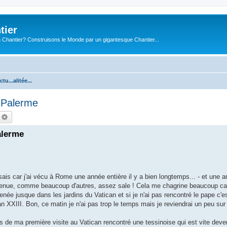
tier
 Chantier? Construisons le Monde par un gigantesque Chantier...
ctu...alitée...
r Palerme
echercher
Recherche avancée
Palerme
ais car j'ai vécu à Rome une année entière il y a bien longtemps... - et une a
evenue, comme beaucoup d'autres, assez sale ! Cela me chagrine beaucoup car 
enée jusque dans les jardins du Vatican et si je n'ai pas rencontré le pape c'e
ean XXIII. Bon, ce matin je n'ai pas trop le temps mais je reviendrai un peu sur
 de ma première visite au Vatican rencontré une tessinoise qui est vite dev