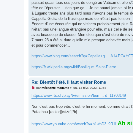
passait quasi tous ses jours de congé au Vatican et elle s'é
tête de l'épouser.... rien que ça... Je ne saurai jamais si
à Lugano trente ans plus tard nous n'avons pas le temps de
Cappella Giulia de la Basilique mais ce n'était pas le sien -
Encare d'une écoeurée qui ne visitera probablement plus Ro
n'était pas une langue étrangère pour elle, mais celle de ses
avec beaucoup de classe. Mon dieu que c'est dure de revivre
7 mars 23 a été si dure qu'elle m'a presque achevée mais je 
et pour commenccer...
https://www.bing.com/search?q=Capella+g ... A1&PC=HC
https://fr.wikipedia.org/wiki/Basilique_Saint-Pierre
Re: Bientôt l'été, il faut visiter Rome
M
par
méchante madame
»
lun. 13 févr. 2023, 11:58
e
s
https://www.rts.ch/play/tv/emission/bon ... d=11708149
s
a
g
Non c'est pas trop vite, c'est le fin moment, comme dirait l'a
e
Patachou [/color][/size][/b]
n
o
n
Ah si
l
https://www.youtube.com/watch?v=h1wbD3_9R1I
u