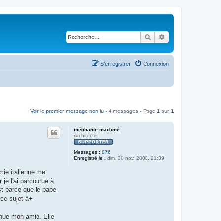
Rechercher
Recherche avancé
S’enregistrer
Connexion
Voir le premier message non lu
• 4 messages • Page
1
sur
1
méchante madame
Architecte
Messages :
876
Enregistré le :
dim. 30 nov. 2008, 21:39
mie italienne me
je l'ai parcourue à
st parce que le pape
 ce sujet à+
enue mon amie. Elle