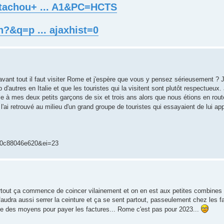
tachou+ ... A1&PC=HCTS
?&q=p ... ajaxhist=0
s avant tout il faut visiter Rome et j'espère que vous y pensez sérieusement ? 
'autres en Italie et que les touristes qui la visitent sont plutôt respectueux.
ville à mes deux petits garçons de six et trois ans alors que nous étions en rou
ai retrouvé au milieu d'un grand groupe de touristes qui essayaient de lui appr
0c88046e620&ei=23
artout ça commence de coincer vilainement et on en est aux petites combines
il faudra aussi serrer la ceinture et ça se sent partout, passeulement chez le
e des moyens pour payer les factures... Rome c'est pas pour 2023...