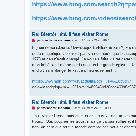
https://www.bing.com/search?q=pa
https://www.bing.com/videos/search
Re: Bientôt l'été, il faut visiter Rome
M
par
méchante madame
»
sam. 04 mars 2023, 06:46
e
s
Il y aurait peut-être le Montenegro à visiter un peu ?, mai
s
cette magnifique ville n'est pas si encombrée que beaucoup d
a
g
1978 et rien n'avait changé. Je voulais faire visiter cette 
e
mon bébé s'est même perdu dans cette grande église... Je l'
n
o
endroit sans danger le vatican, heureusement...
n
l
u
https://www.msn.com/fr-ch/actualite/oth ... r-AA18bvgn
?
ocid=msedgdhp&pc=U531&cvid=80945bd20eca46098e937
Re: Bientôt l'été, il faut visiter Rome
M
par
méchante madame
»
sam. 04 mars 2023, 10:54
e
s
- oui, visiter Rome mais avec quels sous ? - car un peu p
s
trous... Oui, boucher les trous, mais ça va pas suffire et 
a
g
non, on sent que tout le monde compte ses sous et cherch
e
n