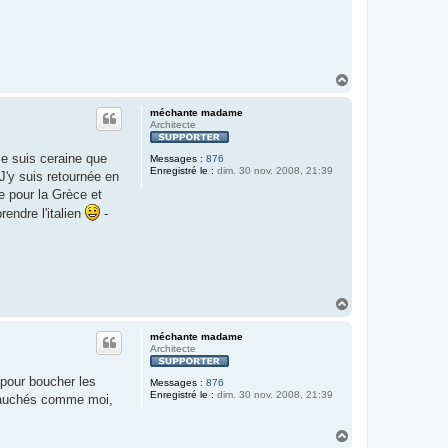
H
a
u
méchante madame
t
Architecte
Je suis ceraine que
Messages :
876
Enregistré le :
dim. 30 nov. 2008, 21:39
 J'y suis retournée en
te pour la Grèce et
endre l'italien
-
H
a
u
méchante madame
t
Architecte
 pour boucher les
Messages :
876
Enregistré le :
dim. 30 nov. 2008, 21:39
s fauchés comme moi,
H