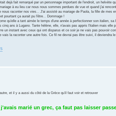
tait dejà fait remarqué par un personnage important de l'endroit, un helvète qu
 le mariage à eu lieu car nous nous sommes perdues de vue et quand j'ai renco
 nous raconter nos vies... J'ai assisté au mariage de Paola, la fille de mes 
 et pourtant ça aurait pu l'être... Dommage !
me qu'elle a tant aimée le temps d'une année à perfectionner son italien, sa 
 cinq ans à Lugano. Tante hélène, elle, n'avais pas appris l'italien mais elle pa
 un instant avec ceux qui ont disparus et ce soir je ne vais pas pouvoir cont
vais la raconter une autre fois. Ce fil ne devrai pas être suivi, il deviendra 
TS
utre, et il y a aussi du côté de la Grèce qu'il faut voir et retrouver
 j'avais marié un grec, ça faut pas laisser passe