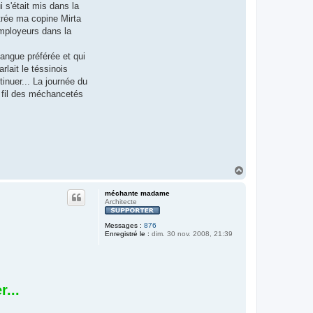
i s'était mis dans la
ntrée ma copine Mirta
employeurs dans la
langue préférée et qui
rlait le téssinois
inuer... La journée du
le fil des méchancetés
H
a
u
méchante madame
t
Architecte
Messages :
876
Enregistré le :
dim. 30 nov. 2008, 21:39
r...