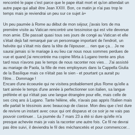
rencontré le pape c'est parce que le pape était mort et qu'on attendait un
autre pape qui allait être Jean XXIII. Bon, ce matin je n'ai pas trop le
temps mais je reviendrai un peu sur ce sujet à+
Un peu paumée à Rome au début de mon séjour, j'avais lors de ma
première visite au Vatican rencontré une tessinoise qui est vite devenue
mon amie. Elle passait quasi tous ses jours de congé au Vatican et elle
s'était dejà fait remarqué par un personnage important de l'endroit, un
helvète qui s'était mis dans la tête de l'épouser.... rien que ça... Je ne
saurai jamais si le mariage à eu lieu car nous nous sommes perdues de
vue et quand j'ai rencontrée ma copine Mirta à Lugano trente ans plus
tard nous n'avons pas le temps de nous raconter nos vies... J'ai assisté
au mariage de Paola, la fille de mes employeurs dans la Cappella Giulia
de la Basilique mais ce n'était pas le sien - et pourtant ça aurait pu
l'être... Dommage !
Encare d'une écoeurée qui ne visitera probablement plus Rome qu'elle a
tant aimée le temps d'une année à perfectionner son italien, sa langue
préférée et qui n'était pas une langue étrangère pour elle, mais celle de
ses cinq ans à Lugano. Tante hélène, elle, n'avais pas appris l'italien mais
elle parlait le téssinois avec beaucoup de classe. Mon dieu que c'est dure
de revivre un instant avec ceux qui ont disparus et ce soir je ne vais pas
pouvoir continuer... La journée du 7 mars 23 a été si dure qu'elle m'a
presque achevée mais je vais la raconter une autre fois. Ce fil ne devrai
pas être suivi, il deviendra le fil des méchancetés et pour commenccer...