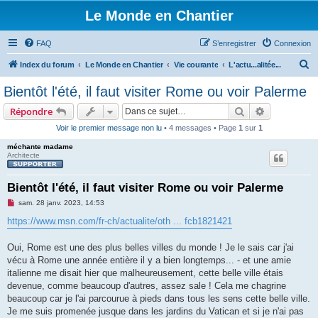
Le Monde en Chantier
FAQ
S’enregistrer
Connexion
R
Index du forum
Le Monde en Chantier
Vie courante
L'actu...alitée...
e
Bientôt l'été, il faut visiter Rome ou voir Palerme
c
Rechercher
Recherche 
Répondre
h
Voir le premier message non lu
• 4 messages • Page
1
sur
1
e
méchante madame
r
Architecte
c
h
Bientôt l'été, il faut visiter Rome ou voir Palerme
e
M
sam. 28 janv. 2023, 14:53
e
r
s
https://www.msn.com/fr-ch/actualite/oth ... fcb1821421
s
a
g
Oui, Rome est une des plus belles villes du monde ! Je le sais car j'ai
e
vécu à Rome une année entière il y a bien longtemps... - et une amie
n
o
italienne me disait hier que malheureusement, cette belle ville étais
n
devenue, comme beaucoup d'autres, assez sale ! Cela me chagrine
l
u
beaucoup car je l'ai parcourue à pieds dans tous les sens cette belle ville.
Je me suis promenée jusque dans les jardins du Vatican et si je n'ai pas