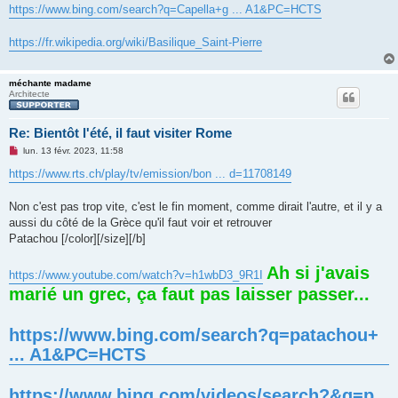
https://www.bing.com/search?q=Capella+g ... A1&PC=HCTS
https://fr.wikipedia.org/wiki/Basilique_Saint-Pierre
méchante madame
Architecte
Re: Bientôt l'été, il faut visiter Rome
M
lun. 13 févr. 2023, 11:58
e
s
https://www.rts.ch/play/tv/emission/bon ... d=11708149
s
a
g
Non c'est pas trop vite, c'est le fin moment, comme dirait l'autre, et il y a
e
aussi du côté de la Grèce qu'il faut voir et retrouver
n
o
Patachou [/color][/size][/b]
n
l
u
Ah si j'avais
https://www.youtube.com/watch?v=h1wbD3_9R1I
marié un grec, ça faut pas laisser passer...
https://www.bing.com/search?q=patachou+
... A1&PC=HCTS
https://www.bing.com/videos/search?&q=p