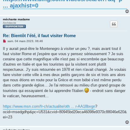
... ajaxhist=0
méchante madame
Architecte
Re: Bientôt l'été, il faut visiter Rome
M
sam. 04 mars 2023, 06:46
e
s
Il y aurait peut-être le Montenegro à visiter un peu ?, mais avant tout il
s
faut visiter Rome et j'espère que vous y pensez sérieusement ? Je suis
a
g
ceraine que cette magnifique ville n'est pas si encombrée que beaucoup
e
d'autres en Italie et que les touristes qui la visitent sont plutôt
n
o
respectueux. J'y suis retournée en 1978 et rien n'avait changé. Je voulais
n
faire visiter cette ville à mes deux petits garçons de six et trois ans alors
l
u
que nous étions en route pour la Grèce et mon bébé s'est même perdu
dans cette grande église... Je l'ai retrouvé au milieu d'un grand groupe de
touristes qui essayaient de lui apprendre l'italien
- endroit sans danger
le vatican, heureusement...
https://www.msn.com/fr-ch/actualite/oth ... r-AA18bvgn
?
ocid=msedgdhp&pc=U531&cvid=80945bd20eca46098e9370c88046e620&
ei=23