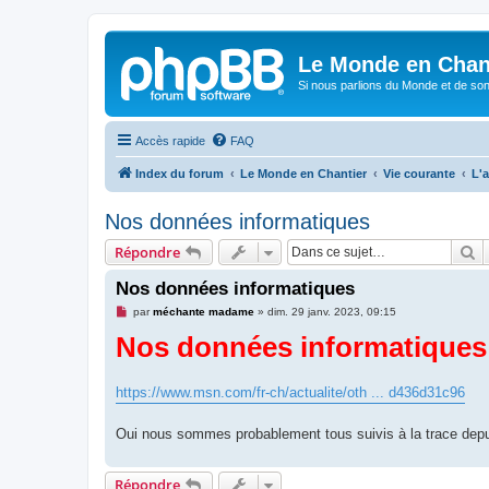
Le Monde en Chan
Si nous parlions du Monde et de son
Accès rapide
FAQ
Index du forum
Le Monde en Chantier
Vie courante
L'a
Nos données informatiques
R
Répondre
Nos données informatiques
M
par
méchante madame
»
dim. 29 janv. 2023, 09:15
e
Nos données informatiques
s
s
a
g
e
https://www.msn.com/fr-ch/actualite/oth ... d436d31c96
n
o
n
Oui nous sommes probablement tous suivis à la trace depu
l
u
Répondre