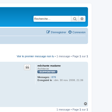
Rechercher
Recherche avancé
S’enregistrer
Connexion
Voir le premier message non lu
• 1 message • Page
1
sur
1
méchante madame
Architecte
Messages :
876
Enregistré le :
dim. 30 nov. 2008, 21:39
H
a
1 message • Page
1
sur
1
u