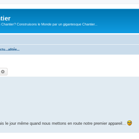
tier
 Chantier? Construisons le Monde par un gigantesque Chantier...
ctu...alitée...
echercher
Recherche avancée
is le jour même quand nous mettons en route notre premier appareil...