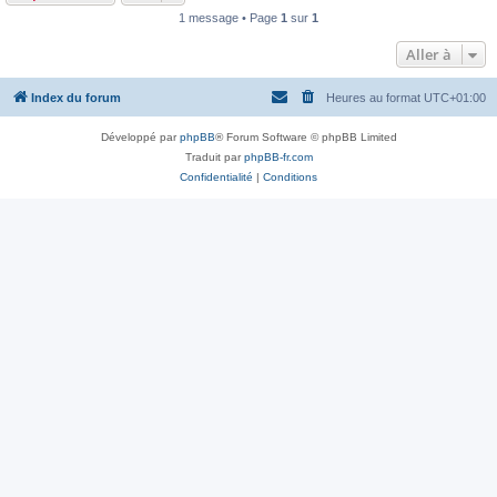
1 message • Page
1
sur
1
Aller à
Index du forum
Heures au format
UTC+01:00
Développé par
phpBB
® Forum Software © phpBB Limited
Traduit par
phpBB-fr.com
Confidentialité
|
Conditions