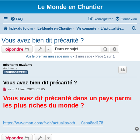
Le Monde en Chantier
FAQ
S’enregistrer
Connexion
R
Index du forum
Le Monde en Chantier
Vie courante
L'actu...alitée...
e
Vous avez bien dit précarité ?
c
Rechercher
Recherche 
Répondre
h
Voir le premier message non lu
• 1 message • Page
1
sur
1
e
méchante madame
r
Architecte
c
h
Vous avez bien dit précarité ?
e
M
sam. 11 févr. 2023, 03:05
e
r
Vous avez dit précarité dans un pays parmi
s
s
les plus riches du monde ?
a
g
e
n
o
https://www.msn.com/fr-ch/actualite/oth ... 0eba8ad178
n
l
u
Répondre