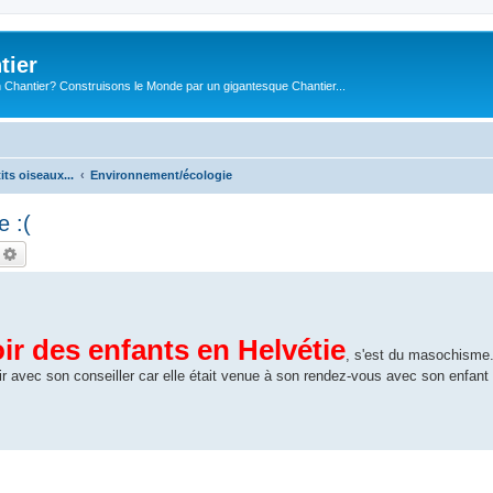
tier
 Chantier? Construisons le Monde par un gigantesque Chantier...
its oiseaux...
Environnement/écologie
e :(
echercher
Recherche avancée
ir des enfants en Helvétie
, s'est du masochisme
r avec son conseiller car elle était venue à son rendez-vous avec son enfant