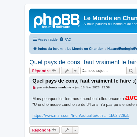
Le Monde en Chan
Si nous parlions du Monde et de son
Accès rapide
FAQ
Index du forum
Le Monde en Chantier
Nature/Ecologie/Pt
Quel pays de cons, faut vraiment le fair
R
Répondre
Quel pays de cons, faut vraiment le faire :(
M
par
méchante madame
»
jeu. 16 févr. 2023, 13:59
e
s
avo
Mais pourquoi les femmes cherchent-elles encore à
s
a
"Une chômeuse zurichoise de 34 ans n’a pas pu s’entreteni
g
e
n
https://www.msn.com/fr-ch/actualite/oth ... 1b62f729a5
o
n
l
u
Répondre