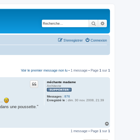
Rechercher
Recherche avancé
S’enregistrer
Connexion
Voir le premier message non lu
• 1 message • Page
1
sur
1
méchante madame
Architecte
Messages :
876
...
Enregistré le :
dim. 30 nov. 2008, 21:39
 dans une poussette."
H
a
1 message • Page
1
sur
1
u
t