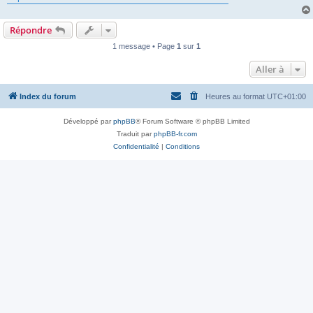
Répondre
1 message • Page
1
sur
1
Aller à
Index du forum
Heures au format
UTC+01:00
Développé par
phpBB
® Forum Software © phpBB Limited
Traduit par
phpBB-fr.com
Confidentialité
|
Conditions