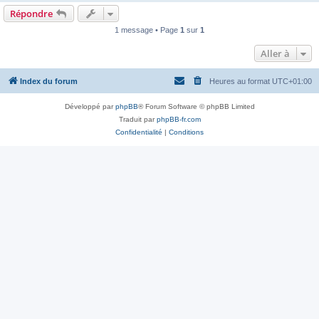
Répondre
1 message • Page
1
sur
1
Aller à
Index du forum
Heures au format
UTC+01:00
Développé par
phpBB
® Forum Software © phpBB Limited
Traduit par
phpBB-fr.com
Confidentialité
|
Conditions