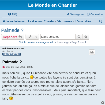
Le Monde en Chantier
FAQ
S’enregistrer
Connexion
R
Index du forum
Le Monde en Chantier
Vie courante
L'actu...alitée...
e
Palmade ?
c
Rechercher
Recherche 
Répondre
h
Voir le premier message non lu
• 1 message • Page
1
sur
1
e
méchante madame
r
Architecte
c
h
Palmade ?
e
M
mar. 28 févr. 2023, 18:33
e
r
s
mais bon dieu, qu'on lui redonne vite son permis de conduire et qu'on
s
nous fiche la paix...
de toutes les façons ils sont des centaines à
a
g
conduire bourrés sur toutes nos routes alors autant s'y faire... Non,
e
j'aurais pas dù dire ça, on a mieux que de laisser nos gamins se faire
n
o
écraser par des cons irresponsables. Mais plus important, que faire pour
n
nous débarrasser de ce sujet ? - oui, je sais, je vais comencer par me
l
u
taire