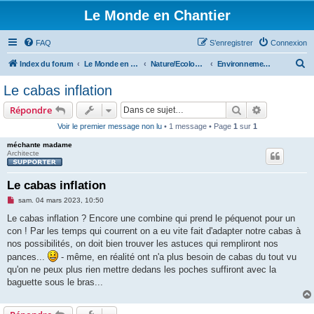
Le Monde en Chantier
FAQ
S’enregistrer
Connexion
R
Index du forum
Le Monde en Chantier
Nature/Ecologie/Ptits oiseaux...
Environnement/écologie
e
Le cabas inflation
c
Rechercher
Recherche 
Répondre
h
Voir le premier message non lu
• 1 message • Page
1
sur
1
e
méchante madame
r
Architecte
c
h
Le cabas inflation
e
M
sam. 04 mars 2023, 10:50
e
r
s
Le cabas inflation ? Encore une combine qui prend le péquenot pour un
s
con ! Par les temps qui courrent on a eu vite fait d'adapter notre cabas à
a
g
nos possibilités, on doit bien trouver les astuces qui rempliront nos
e
pances...
- même, en réalité ont n'a plus besoin de cabas du tout vu
n
o
qu'on ne peux plus rien mettre dedans les poches suffiront avec la
n
baguette sous le bras...
l
u