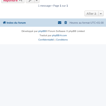
Répondre
1 message • Page
1
sur
1
Aller à
Index du forum
Heures au format
UTC+01:00
Développé par
phpBB
® Forum Software © phpBB Limited
Traduit par
phpBB-fr.com
Confidentialité
|
Conditions