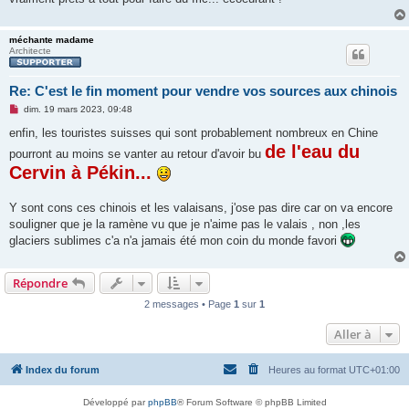
l
u
méchante madame
Architecte
Re: C'est le fin moment pour vendre vos sources aux chinois
M
dim. 19 mars 2023, 09:48
e
s
enfin, les touristes suisses qui sont probablement nombreux en Chine
s
de l'eau du
pourront au moins se vanter au retour d'avoir bu
a
g
Cervin à Pékin...
e
n
o
Y sont cons ces chinois et les valaisans, j'ose pas dire car on va encore
n
l
souligner que je la ramène vu que je n'aime pas le valais , non ,les
u
glaciers sublimes c'a n'a jamais été mon coin du monde favori
Répondre
2 messages • Page
1
sur
1
Aller à
Index du forum
Heures au format
UTC+01:00
Développé par
phpBB
® Forum Software © phpBB Limited