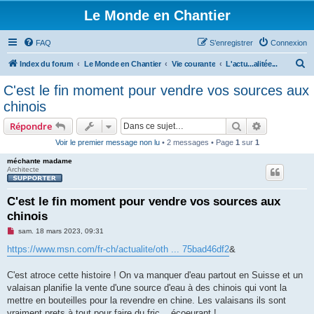
Le Monde en Chantier
FAQ
S’enregistrer
Connexion
R
Index du forum
Le Monde en Chantier
Vie courante
L'actu...alitée...
e
C'est le fin moment pour vendre vos sources aux
c
chinois
h
Rechercher
Recherche 
Répondre
e
Voir le premier message non lu
• 2 messages • Page
1
sur
1
r
méchante madame
c
Architecte
h
e
C'est le fin moment pour vendre vos sources aux
chinois
r
M
sam. 18 mars 2023, 09:31
e
s
https://www.msn.com/fr-ch/actualite/oth ... 75bad46df2
&
s
a
g
C'est atroce cette histoire ! On va manquer d'eau partout en Suisse et un
e
valaisan planifie la vente d'une source d'eau à des chinois qui vont la
n
o
mettre en bouteilles pour la revendre en chine. Les valaisans ils sont
n
vraiment prets à tout pour faire du fric... écoeurant !