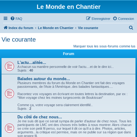
Le Monde en Chantier
FAQ
S’enregistrer
Connexion
R
Index du forum
Le Monde en Chantier
Vie courante
e
Vie courante
c
Marquer tous les sous-forums comme lus
h
Forum
e
L'actu...alitée...
r
A chacun sa manière personnelle de voir l'actu....et de le dire ici...
Sujets :
40
c
Balades autour du monde...
h
Plusieurs membres du forum du Monde en Chantier ont fait des voyages
e
passionnants, de l'Asie à l'Amérique..des balades fantastiques....
r
Racontez vos voyages en écrivant en toutes lettres la destination, par ex :
"Mon voyage chez les moines turgescents de Boukissan"
Comme ça, votre voyage sera clairement identifié..
Sujets :
2
Du côté de chez nous...
Je me suis dit que ce serait sympa de parler d'autour de chez nous. Tous les
participants de LMC ont des choses très belles à nous montrer. Alors chacun
se crée son petit fil perso, sur lequel il dit ce qu'il a à dire. Photos, articles,
arguments...la critique est permise, mais on ne publie sur sa région que dans
son propre fil.