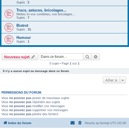
Sujets :
2
Trucs, astuces, bricolages...
Mettez ici vos combines, vos bricolages...
Sujets :
7
Bistrot
Sujets :
31
Humour
Sujets :
1
Rechercher
Recherche avanc
Nouveau sujet
0 sujet • Page
1
sur
1
Il n’y a aucun sujet ou message dans ce forum.
Aller à
PERMISSIONS DU FORUM
Vous
ne pouvez pas
poster de nouveaux sujets
Vous
ne pouvez pas
répondre aux sujets
Vous
ne pouvez pas
modifier vos messages
Vous
ne pouvez pas
supprimer vos messages
Vous
ne pouvez pas
joindre des fichiers
Index du forum
Heures au format
UTC+01:00